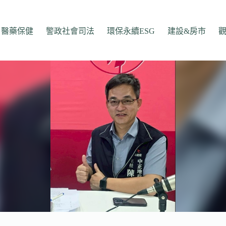
醫藥保健
警政社會司法
環保永續ESG
建設&房市