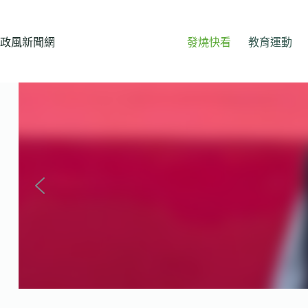
跳
至
主
政風新聞網
發燒快看
教育運動
要
內
容