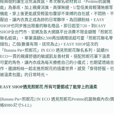
經典簡約讓生活充滿質感。本次聯名款材質以「Protimo抗菌機
能」為基底，加上親膚消臭、高彈無縫、U型低美背輕薄無痕等
機能，穿上後更能感受輕盈包覆卻不束縛的自在感，不悶熱、不
壓迫，讓內衣真正成為妳的日常夥伴。為回饋粉絲，EASY
SHOP也同步推出限量的聯名贈品，即日起至7/20，到EASY
SHOP全台門市、官網及各大網路平台消費不限金額贈「煎妮花
聯名紙袋」，單筆滿額$2,500再加碼贈送超可愛「煎妮花聯名零
錢包」乙個(數量有限，送完為止)。EASY SHOP這次的
「Banana Pie×煎妮花」IN ECO 遇見煎妮花聯名系列，延續IN
ECO一貫的親膚舒適的敏感肌友善材質，搭配煎妮花筆下溫柔
可愛的角色，讓內衣成為每天療癒自己的小儀式；也期望透過合
作，邀請粉絲一起走進煎妮花的插畫世界，感受「穿得舒服，也
被溫柔包圍」的日常時光。
EASY SHOP
遇見煎妮花 所有可愛都成了能穿上的溫柔
[Banana Pie×煎妮花] IN ECO 遇見煎妮花Protimo抗菌無痕內衣(價
格$980/尺寸S-LL)