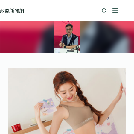
跳
至
政風新聞網
主
要
內
容