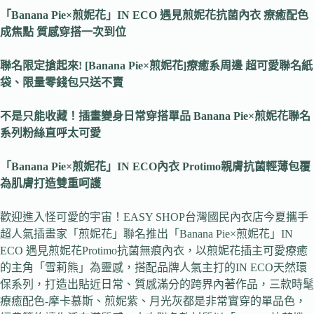
「Banana Pie×煎妮花」IN ECO 遇見煎妮花抗菌內衣 療癒配色
成焦點 質感穿搭一次到位
聯名限定搶起來! [Banana Pie×煎妮花]療癒系周邊 超可愛聯名紙
袋、限量零錢包只送不賣
不是只能收藏！插畫變身日常穿搭單品
Banana Pie×
煎妮花聯名
系列粉絲直呼太可愛
「Banana Pie×煎妮花」IN ECO內衣 Protimo親膚抗菌輕薄包覆
為肌膚打造雙重呵護
歡迎進入怪可愛的宇宙！EASY SHOP台灣國民內衣店今夏攜手
超人氣插畫家「煎妮花」聯名推出「Banana Pie×煎妮花」IN
ECO 遇見煎妮花Protimo抗菌無痕內衣，以煎妮花插主可愛療癒
的主角「雪莉熊」為靈感，搭配品牌人氣主打的IN ECO天然環
保系列，打造出貼近日常、質感滿分的跨界內著作品，三款時髦
療癒配色-摩卡慕斯、煎妮紫、月光灰都是非常實穿的單品色，