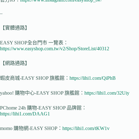
–
【實體通路】
EASY SHOP全台門市 一覽表：
https://www.easyshop.com.tw/v2/Shop/StoreList/40312
【網路通路】
蝦皮商城-EASY SHOP 旗艦館：
https://lihi1.com/QiPhB
yahoo! 購物中心-EASY SHOP 旗艦館：
https://lihi1.com/32Uiy
PChome 24h 購物-EASY SHOP 品牌館：
https://lihi1.com/DAAG1
momo 購物網-EASY SHOP：
https://lihi1.com/tKW1v