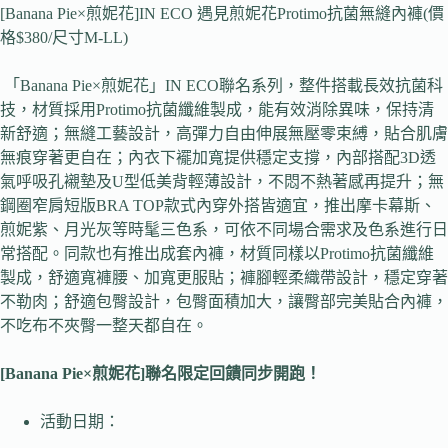
[Banana Pie×煎妮花]IN ECO 遇見煎妮花Protimo抗菌無縫內褲(價
格$380/尺寸M-LL)
「Banana Pie×煎妮花」IN ECO聯名系列，整件搭載長效抗菌科
技，材質採用Protimo抗菌纖維製成，能有效消除異味，保持清
新舒適；無縫工藝設計，高彈力自由伸展無壓零束縛，貼合肌膚
無痕穿著更自在；內衣下襬加寬提供穩定支撐，內部搭配3D透
氣呼吸孔襯墊及U型低美背輕薄設計，不悶不熱著感再提升；無
鋼圈窄肩短版BRA TOP款式內穿外搭皆適宜，推出摩卡幕斯、
煎妮紫、月光灰等時髦三色系，可依不同場合需求及色系進行日
常搭配。同款也有推出成套內褲，材質同樣以Protimo抗菌纖維
製成，舒適寬褲腰、加寬更服貼；褲腳輕柔織帶設計，穩定穿著
不勒肉；舒適包臀設計，包臀面積加大，讓臀部完美貼合內褲，
不吃布不夾臀一整天都自在。
[Banana Pie×
煎妮花]聯名限定回饋同步開跑！
活動日期：