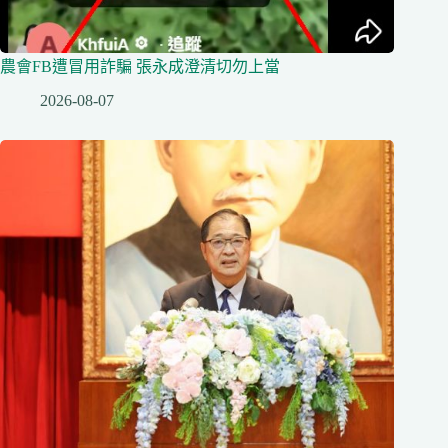
農會FB遭冒用詐騙 張永成澄清切勿上當
2026-08-07