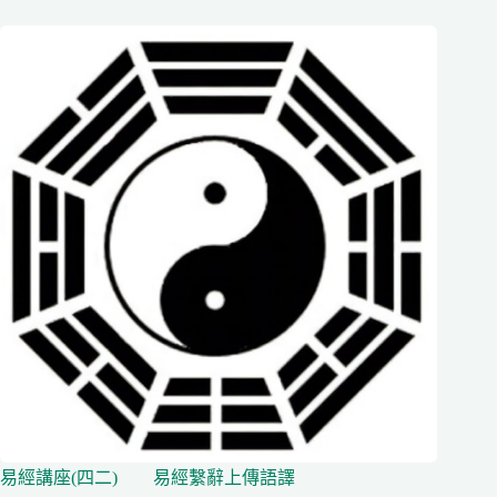
易經講座(四二) 易經繫辭上傳語譯