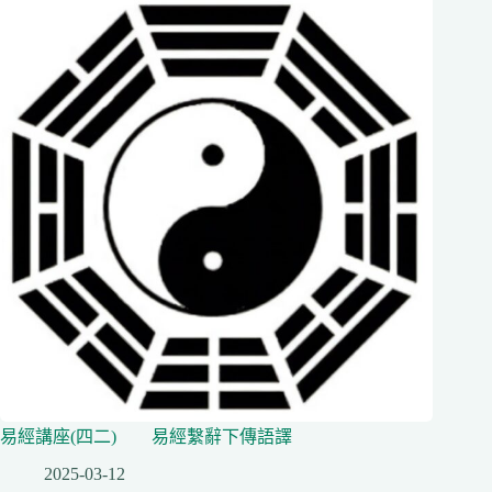
易經講座(四二) 易經繫辭下傳語譯
2025-03-12