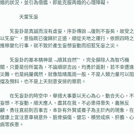
婚的狀況，並引為借鑑，即能克服再婚的心理障礙。
天雷旡妄
旡妄卦是真誠而沒有虛妄，序卦傳說﹁復則不妄矣，故受之
以旡妄﹂，意指既已復歸於正道，順從天地之運行，依照四時之
推移變化行事，就不致於產生妄想妄動而招惹旡妄之災。
旡妄卦的基本精神是﹁順其自然﹂，完全摒除人為智巧機
關，只要是份所當為，不論順逆吉凶，均勇於面對，若不幸遭逢
災難，也是純屬偶然，就像陰晴風雨一般，不是人類力量可以阻
擋及預料，也不是上天刻意安排的懲罰。
在旡妄卦的時空中，舉措大事要以天心為心，動合天心，不
妄想，不妄動，順天應人，盡其在我，不必患得患失，義無反
顧，勇往直前則百事吉，本卦有外賢或養子為主於內的現象，在
健康上宜注意車禍意外、筋骨損傷、健忘、積勞成疾、肝膽、心
病等疾患。