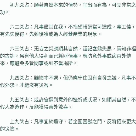
初九爻占：順著自然本來的情勢，宜出而有為，可立非常之
功。
六二爻占：凡事盡其在我，不指望報酬當可達成，義工佳，
有先失後得，先難後獲或為人經營產業的現象。
六三爻占：旡妄之災應順其自然，謹記塞翁失馬，焉知非福
的古訓，易有他人得利而已耗財情事，應防意外事或病由外傳
來，應避免多管閒事或到不當場所。
九四爻占：雖懷才不遇，但仍應守住固有自發之誠，凡事不
假外求，才能沒有災咎。
九五爻占：或許會遭到意外的挫折或狀況，如順其自然，不
假人為造作，反能獲得意外驚喜。
上九爻占：凡事宜於退守，若企圖困獸之鬥，反將招來更大
的災險。