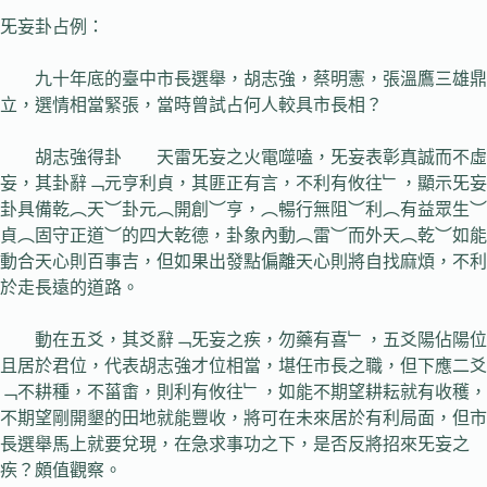
旡妄卦占例：
九十年底的臺中市長選舉，胡志強，蔡明憲，張溫鷹三雄鼎
立，選情相當緊張，當時曾試占何人較具市長相？
胡志強得卦 天雷旡妄之火電噬嗑，旡妄表彰真誠而不虛
妄，其卦辭﹁元亨利貞，其匪正有言，不利有攸往﹂，顯示旡妄
卦具備乾︵天︶卦元︵開創︶亨，︵暢行無阻︶利︵有益眾生︶
貞︵固守正道︶的四大乾德，卦象內動︵雷︶而外天︵乾︶如能
動合天心則百事吉，但如果出發點偏離天心則將自找麻煩，不利
於走長遠的道路。
動在五爻，其爻辭﹁旡妄之疾，勿藥有喜﹂，五爻陽佔陽位
且居於君位，代表胡志強才位相當，堪任市長之職，但下應二爻
﹁不耕種，不菑畬，則利有攸往﹂，如能不期望耕耘就有收穫，
不期望剛開墾的田地就能豐收，將可在未來居於有利局面，但市
長選舉馬上就要兌現，在急求事功之下，是否反將招來旡妄之
疾？頗值觀察。