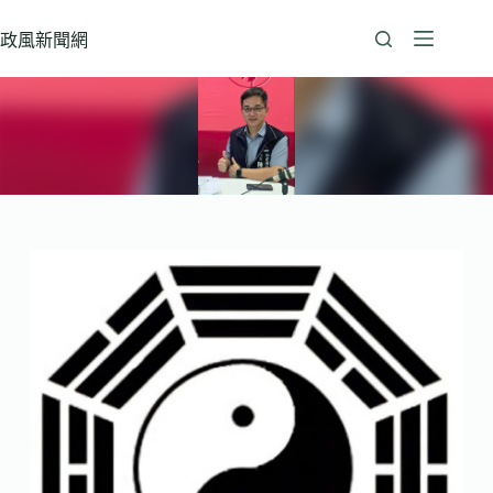
跳
至
政風新聞網
主
要
內
容