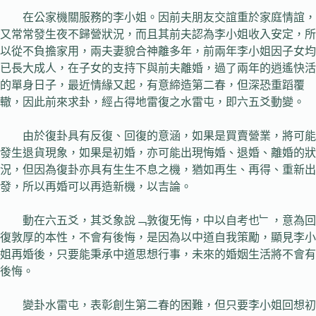
在公家機關服務的李小姐。因前夫朋友交誼重於家庭情誼，
又常常發生夜不歸營狀況，而且其前夫認為李小姐收入安定，所
以從不負擔家用，兩夫妻貌合神離多年，前兩年李小姐因子女均
已長大成人，在子女的支持下與前夫離婚，過了兩年的逍遙快活
的單身日子，最近情緣又起，有意締造第二春，但深恐重蹈覆
轍，因此前來求卦，經占得地雷復之水雷屯，即六五爻動變。
由於復卦具有反復、回復的意涵，如果是買賣營業，將可能
發生退貨現象，如果是初婚，亦可能出現悔婚、退婚、離婚的狀
況，但因為復卦亦具有生生不息之機，猶如再生、再得、重新出
發，所以再婚可以再造新機，以吉論。
動在六五爻，其爻象說﹁敦復旡悔，中以自考也﹂，意為回
復敦厚的本性，不會有後悔，是因為以中道自我策勵，顯見李小
姐再婚後，只要能秉承中道思想行事，未來的婚姻生活將不會有
後悔。
變卦水雷屯，表彰創生第二春的困難，但只要李小姐回想初