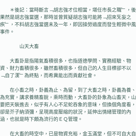
＊後記：當時斷言﹁胡志強才位相當，堪任市長之職﹂，後
果然是胡志強當選，那時並曾質疑胡志強可能將﹁招來旡妄之
疾﹂，不料胡志強當選未及一年，即因操勞過度而發生輕微中風
事件。
山天大畜
大畜卦是指陽氣畜積很多，也指道德學問、實務經驗、物
資、財力畜積很多，雖然畜積很多，但自己的人生目標卻不以
﹁自了漢﹂為終點，而希冀能出而貢獻社會。
在小畜之時，卦義為止、為留，到了大畜之時，卦義為養、
為充實，講求養精畜銳，乘時而動，大畜卦的卦象為山畜天，山
要把天裝進去，似乎有人心不足蛇吞象的意味，但換個角度看，
卻是芥子納須彌，呈現高度壓縮的狀況，延伸出情緒管理的內
涵，也就是時下頗為流行的ＥＱ管理。
在大畜的時空中，已是物資充裕，金玉滿堂，但不可自大自