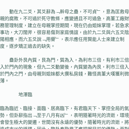
動在九二爻，其爻辭為﹁幹母之蠱，不可貞﹂，意為匡救母
親的腐敗，不可過於死守教條，應變通且不可過急，高董工廠財
務管理制度，建立在母親掌控期間，現在仍由姐妹掌理，若急求
事功，大刀闊斧，很容易傷到家庭情誼，由於九二爻與六五爻陰
陽相應，而六五爻說﹁用譽﹂，表示應任用賢能人士來建立制
度，逐步矯正過去的缺失。
蠱卦外艮內巽，艮為門，巽為入，為利市三倍，有利市三倍
入於門內的現象，但九二爻動變後，內巽變為內艮，利市三倍入
於門內之門，由母親到姐妹都大攢私房錢，難怪高董大嘆獲利微
薄。
地澤臨
臨為臨近、臨接、面臨、居高臨下，有君臨天下、掌控全局的氣
勢，但卦辭指出﹁至于八月有凶﹂，表明隨著時光的流逝，環境
會發生極大的變遷，世間沒有永遠的優勢，隨著時光的流逝，將