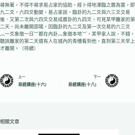
尋無著，不得不尋求易占家的協助，經卜得地澤臨之震為雷，即
九二爻，六四爻動變，易占家說，臨卦的九二爻與六三爻交易
後．又第二次與六四爻交易成震卦的九四爻，可見某甲離家的第
二天，尚未離開邵陽，因臨卦的九二爻及第一次交易的六三爻
︵一爻象徵一日︶都在內卦︵象徵本地︶，某甲家人說，不錯，
聽說離家的第二天還有人在城內的青樓看到他，直到第三天早上
才離開。（待續）
上一
下一
易經講座(十六)
易經講座(十八)
相關文章