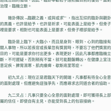
造成吉凶的循環，因此，臨卦奉勸君子應把握目前的優勢。面對
治理，臨機立斷。
雜卦傳說﹁臨觀之義，或與或求﹂，指出互綜的臨卦與觀卦
的真義，也許是給予，也許是祈求，可能表面上是給予，但骨子
裡是要求，相對也可能表面上是要求，但骨子裡卻是給予。
臨卦是上臨下，大臨小，而且是身到、眼到、心到的臨接有
關人事物，所以若長官或長輩忽有獎賞時，不要忘了他們獎賞的
目的，可能是要求你付出更多，表現更好，因此凡事都應臨機立
斷，不可遲疑，否則稍有不當，就可能翻盤轉凶，在健康上宜注
意足疾、脾胃濕寒、肌肉痿痺、歇斯底里等症。
初九爻占：現在正是君臨天下的開端，凡事都有待全心全意
的面對處理，但應避免逞強爭先，而應尋求志同道合者的協助。
九二爻占：凡事只要全心全意的面對處理，即可獲得長上部
屬的信任，即使自有主見，亦能受到長上的包容接納。