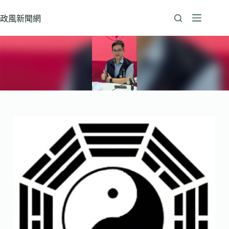
跳
至
政風新聞網
主
要
內
容