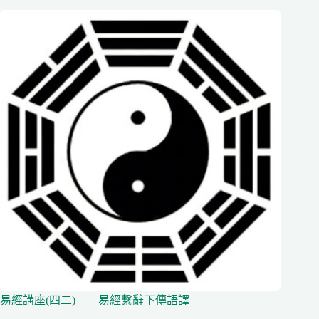
易經講座(四二) 易經繫辭下傳語譯