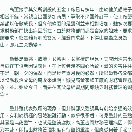
高董接手其父所創設的五金工廠已有多年，由於他英語底子
相當不錯，常親自出國參加商展，爭取不少國外訂單，使工廠營
業額以倍數成長，但令他納悶的是獲利並未相對增加，雖多次要
求財務部門找出病因所在，由於財務部門都是自家的姐妹，要求
歸要求，總是難有明確答案，經登門求卦，卜得山風蠱之艮為
山，即九二爻動變。
蠱卦是蠱惑、敗壞、女惑男、女掌權的現象，其成因通常出
自於在下位者因循苟且，在上位者漠不關心所致，蠱的災害往往
不是一朝一夕的偶然，而是經年累月後的必然，所以蠱卦各爻都
以整飭救治父母的腐敗來說明，顯見高董家族工廠的財務管理亂
象，並非始於今日，而是在其父母經營期間即缺乏財務管理的觀
念。
蠱卦雖代表敗壞的現象，但卦辭卻又強調具有創始亨通的效
用，有利於積極的冒險犯難行動，似乎很矛盾，可見蠱卦的重點
其實是﹁飭蠱﹂，也就是整飭腐敗，高董占問財務管理病因，得
到本卦，即指出財務管理制度有待整頓重建，但應從何著手呢？