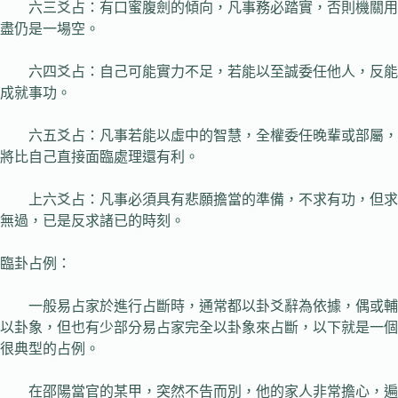
六三爻占：有口蜜腹劍的傾向，凡事務必踏實，否則機關用
盡仍是一場空。
六四爻占：自己可能實力不足，若能以至誠委任他人，反能
成就事功。
六五爻占：凡事若能以虛中的智慧，全權委任晚輩或部屬，
將比自己直接面臨處理還有利。
上六爻占：凡事必須具有悲願擔當的準備，不求有功，但求
無過，已是反求諸已的時刻。
臨卦占例：
一般易占家於進行占斷時，通常都以卦爻辭為依據，偶或輔
以卦象，但也有少部分易占家完全以卦象來占斷，以下就是一個
很典型的占例。
在邵陽當官的某甲，突然不告而別，他的家人非常擔心，遍