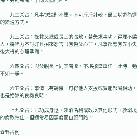
為，另創新局，子問父病則凶。
九二爻占：凡事欲速則不達，不可斤斤計較，最宜以退為進
的變通方式。
九三爻占：挽救父親或長上的腐敗，若急求事功，得理不饒
人，將吃力不討好且招來怨言（有傷父心︶，凡事都應有先小失
後大得的心理準備。
六四爻占：與父親長上同其腐敗，不堪擔當重任，此時一動
不如一靜。
六五爻占：事情已有轉機，可得他人支援或賢能部屬相助，
也是婚嫁的良機良時。
上九爻占：已功成身退，淡泊名利或改以其他形式匡救環境
的腐敗較佳，但通常易因潔癖而自絕門路。
蠱卦占例：