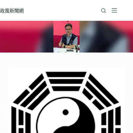
跳
至
政風新聞網
主
要
內
容