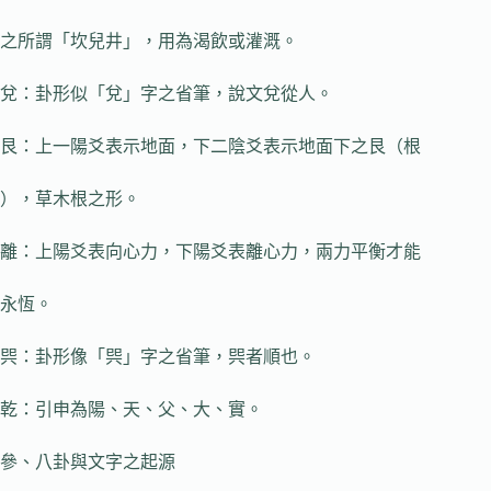
之所謂「坎兒井」，用為渴飲或灌溉。
兌：卦形似「兌」字之省筆，說文兌從人。
艮：上一陽爻表示地面，下二陰爻表示地面下之艮（根
），草木根之形。
離：上陽爻表向心力，下陽爻表離心力，兩力平衡才能
永恆。
巺：卦形像「巺」字之省筆，巺者順也。
乾：引申為陽、天、父、大、實。
參、八卦與文字之起源