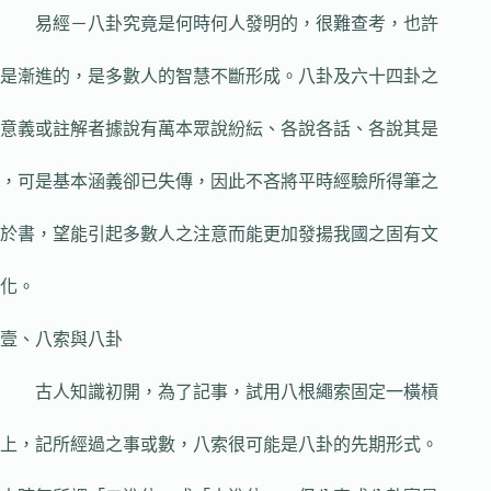
易經－八卦究竟是何時何人發明的，很難查考，也許
是漸進的，是多數人的智慧不斷形成。八卦及六十四卦之
意義或註解者據說有萬本眾說紛紜、各說各話、各說其是
，可是基本涵義卻已失傳，因此不吝將平時經驗所得筆之
於書，望能引起多數人之注意而能更加發揚我國之固有文
化。
壹、八索與八卦
古人知識初開，為了記事，試用八根繩索固定一橫槓
上，記所經過之事或數，八索很可能是八卦的先期形式。