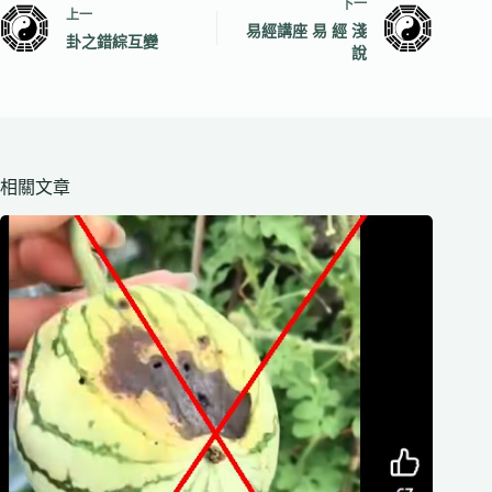
下一
上一
易經講座 易 經 淺
卦之錯綜互變
說
相關文章