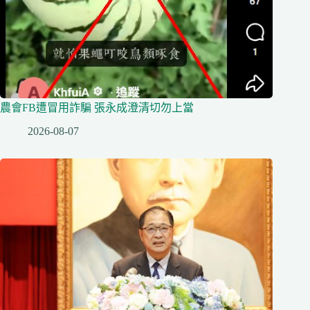
農會FB遭冒用詐騙 張永成澄清切勿上當
2026-08-07