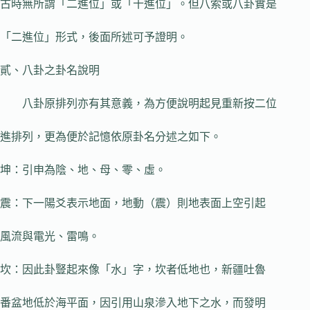
古時無所謂「二進位」或「十進位」。但八索或八卦實是
「二進位」形式，後面所述可予證明。
貳、八卦之卦名說明
八卦原排列亦有其意義，為方便說明起見重新按二位
進排列，更為便於記憶依原卦名分述之如下。
坤：引申為陰、地、母、零、虛。
震：下一陽爻表示地面，地動（震）則地表面上空引起
風流與電光、雷鳴。
坎：因此卦豎起來像「水」字，坎者低地也，新疆吐魯
番盆地低於海平面，因引用山泉滲入地下之水，而發明