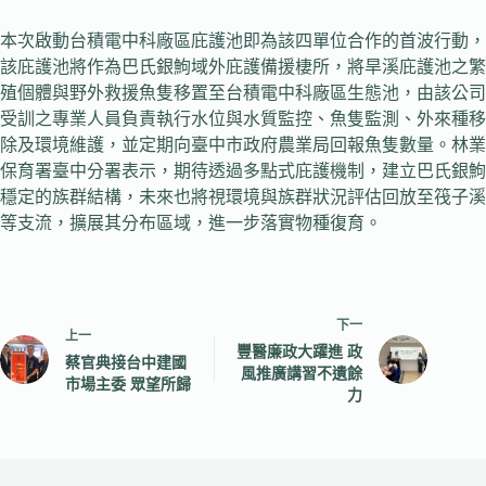
本次啟動台積電中科廠區庇護池即為該四單位合作的首波行動，
該庇護池將作為巴氏銀鮈域外庇護備援棲所，將旱溪庇護池之繁
殖個體與野外救援魚隻移置至台積電中科廠區生態池，由該公司
受訓之專業人員負責執行水位與水質監控、魚隻監測、外來種移
除及環境維護，並定期向臺中市政府農業局回報魚隻數量。林業
保育署臺中分署表示，期待透過多點式庇護機制，建立巴氏銀鮈
穩定的族群結構，未來也將視環境與族群狀況評估回放至筏子溪
等支流，擴展其分布區域，進一步落實物種復育。
下一
上一
豐醫廉政大躍進 政
蔡官典接台中建國
風推廣講習不遺餘
市場主委 眾望所歸
力