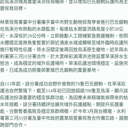
認烏溪流域為重要溪流保育軸帶，並以增加巴氏銀鮈庇護所為主
要保育目標。
林業保育署臺中分署攜手臺中市野生動物保育學會進行巴氏銀鮈
在烏溪分布熱點的水路監測，每逢枯水期當流路長度小於20公
尺、水深低於20公分時，立即啟動人工撈捕緊急救援機制，依照
水體穩定度將魚隻暫置於鄰近湧泉水域或轉移至域外臨時庇護所
進行暫時性庇護，待水況穩定後再回放烏溪原生棲地。近年與水
利署第三河川分署合作，於大里映彩湖滯洪池旁設置旱溪排水生
態池，成為穩定的域外庇護場所。旱溪庇護池環境穩定、設施完
善，已成為成功照養與繁殖巴氏銀鮈的重要基地。
自113年起，該分署成功自野外營救約70隻巴氏銀鮈，在旱溪庇
護池自然繁殖下，截至114年初已回放超過700隻至烏溪，顯示該
庇護池扮演重要的穩定族群功能。為因應未來極端氣候帶來的枯
水年挑戰，該分署持續評估擴充域外庇護據點，期提升庇護量
能、分散暫養風險及穩定族群規模，於今年3月與台積電、水利
署第三河川分署及臺中市政府農業局簽署保育合作備忘錄，展開
跨部門合作。