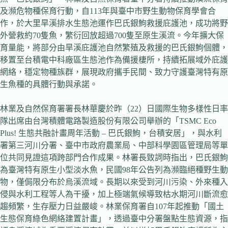
及瀕危物種保育行動，自113年與臺中市野生動物保育學會合
作，於大里旱溪排水生態池運作巴氏銀鮈救援庇護池，成功將野
外營救約70隻魚，繁衍回放超過700隻至原生溪流。今年擴大保
育量能，將部分由旱溪庇護池自然繁殖及救援的巴氏銀鮈個體，
移置至台積電中科廠區生態池作為備援棲所，持續拓展域外庇護
網絡，穩定物種族群，展現政府攜手民間、致力守護臺灣特有原
生魚種的具體行動與承諾。
林業及自然保育署署長林華慶於昨（22）日國際生物多樣性日率
隊出席由台灣積體電路製造股份有限公司舉辦的「TSMC Eco
Plus! 生態共融計畫周年活動 – 巴氏銀鮈，台積安居」，與水利
署第三河川分署、臺中市政府農業局、中部科學園區管理局等單
位共同見證這項跨部門合作成果。林署長致詞時指出，巴氏銀鮈
為臺灣特有原生小型淡水魚，民國98年公告列為瀕臨絕種野生動
物，僅侷限分布於烏溪流域。長期以來受到河川污染、外來種入
侵與水利工程等人為干擾，加上極端氣候導致枯水期河川斷流愈
趨頻繁，生存壓力日益嚴峻。林業保育署自107年起推動「國土
生態保育綠色網絡建置計畫」，透過臺中分署盤點生態資源，指