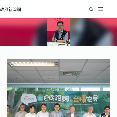
跳
至
政風新聞網
主
要
內
容