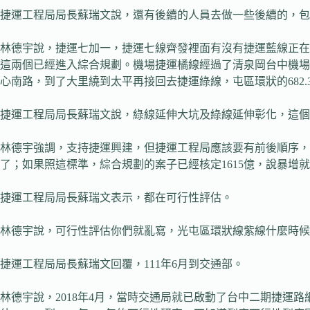
捷運工程局局長蘇瑞文說，還有後續的人員去做一些後續的，包
林德宇說，捷運七加一，捷運七線齊發裡面有沒有捷運藍線正在做這
這兩個已經進入綜合規劃。機場捷運橘線經過了清泉岡台中機場到市
心南路，到了大里繞到太平再接回去捷運綠線，屯區環狀的682.
捷運工程局局長蘇瑞文說，綠線延伸大坑及綠線延伸彰化，這個
林德宇強調，支持捷運興建，但捷運工程局應該要有前後順序，
了；如果照這標準，綜合規劃的案子已經核定1615億，說暴增
捷運工程局局長蘇瑞文表示，都在可行性評估。
林德宇說，可行性評估你們就亂寫，光屯區環狀線紫線什麼時
捷運工程局局長蘇瑞文回覆，111年6月到交通部。
林德宇說，2018年4月，當時交通局就已啟動了台中二期捷運路