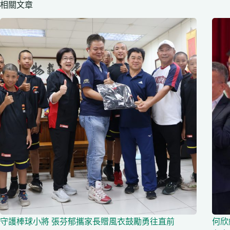
相關文章
守護棒球小將 張芬郁攜家長贈風衣鼓勵勇往直前
何欣