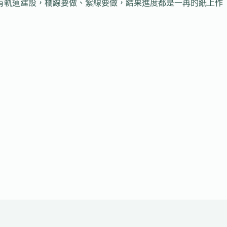
要有軌道建設，橘線要做、紫線要做，結果進度都是一再的紙上作