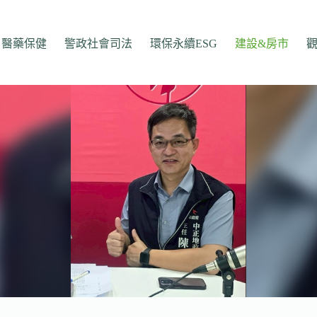
醫藥保健
警政社會司法
環保永續ESG
建設&房市