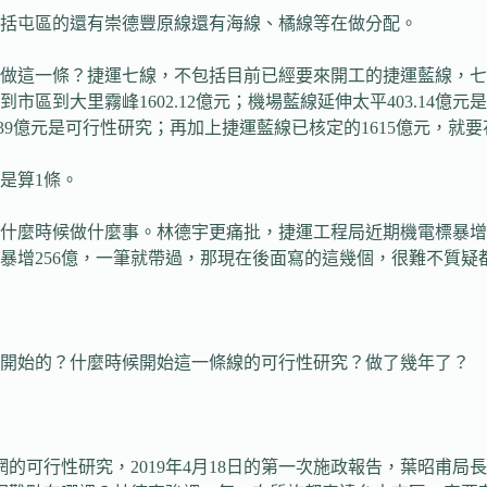
括屯區的還有崇德豐原線還有海線、橘線等在做分配。
一條？捷運七線，不包括目前已經要來開工的捷運藍線，七線裡面包
區到大里霧峰1602.12億元；機場藍線延伸太平403.14
39億元是可行性研究；再加上捷運藍線已核定的1615億元，就要
是算1條。
什麼時候做什麼事。林德宇更痛批，捷運工程局近期機電標暴增2
就暴增256億，一筆就帶過，那現在後面寫的這幾個，很難不質
候開始的？什麼時候開始這一條線的可行性研究？做了幾年了？
網的可行性研究，2019年4月18日的第一次施政報告，葉昭甫