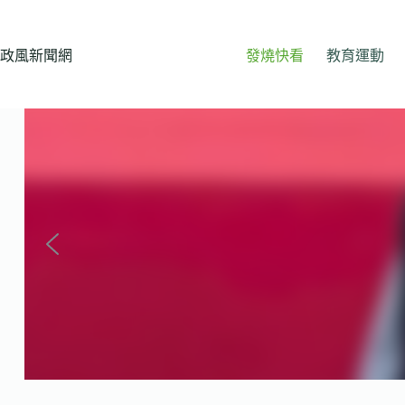
跳
至
主
政風新聞網
發燒快看
教育運動
要
內
容