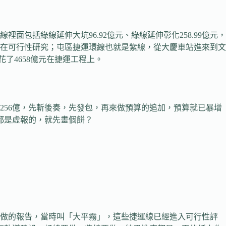
括綠線延伸大坑96.92億元、綠線延伸彰化258.99億元，
億元是在可行性研究；屯區捷運環線也就是紫線，從大慶車站進來到文
花了4658億元在捷運工程上。
56億，先斬後奏，先發包，再來做預算的追加，預算就已暴增
疑都是虛報的，就先畫個餅？
局長做的報告，當時叫「大平霧」，這些捷運線已經進入可行性評