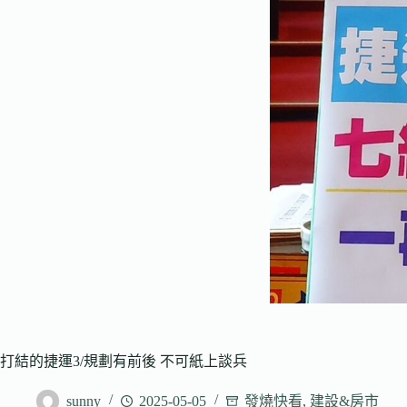
打結的捷運3/規劃有前後 不可紙上談兵
sunny
2025-05-05
發燒快看
,
建設&房市