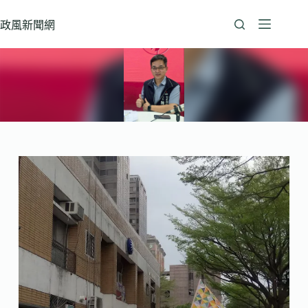
跳
至
政風新聞網
主
要
內
容