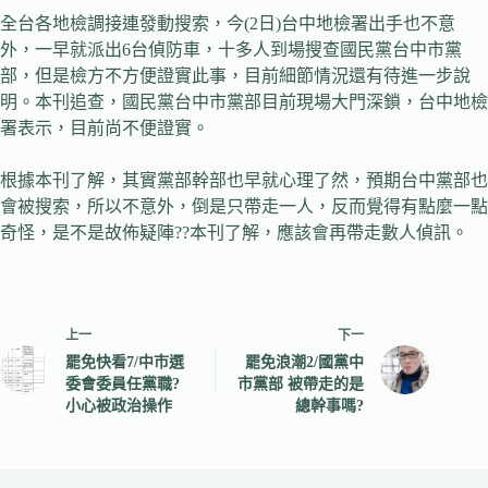
全台各地檢調接連發動搜索，今(2日)台中地檢署出手也不意
外，一早就派出6台偵防車，十多人到場搜查國民黨台中市黨
部，但是檢方不方便證實此事，目前細節情況還有待進一步說
明。本刊追查，國民黨台中市黨部目前現場大門深鎖，台中地檢
署表示，目前尚不便證實。
根據本刊了解，其實黨部幹部也早就心理了然，預期台中黨部也
會被搜索，所以不意外，倒是只帶走一人，反而覺得有點麼一點
奇怪，是不是故佈疑陣??本刊了解，應該會再帶走數人偵訊。
上一
下一
罷免快看7/中市選
罷免浪潮2/國黨中
委會委員任黨職?
市黨部 被帶走的是
小心被政治操作
總幹事嗎?