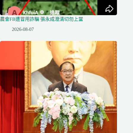
農會FB遭冒用詐騙 張永成澄清切勿上當
2026-08-07