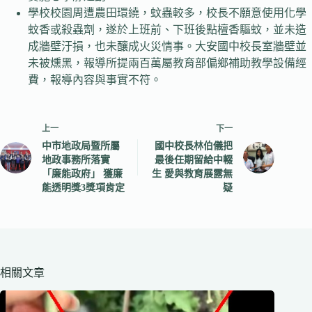
學校校園周遭農田環繞，蚊蟲較多，校長不願意使用化學
蚊香或殺蟲劑，遂於上班前、下班後點檀香驅蚊，並未造
成牆壁汙損，也未釀成火災情事。大安國中校長室牆壁並
未被燻黑，報導所提兩百萬屬教育部偏鄉補助教學設備經
費，報導內容與事實不符。
上一
下一
中市地政局暨所屬
國中校長林伯儀把
地政事務所落實
最後任期留給中輟
「廉能政府」 獲廉
生 愛與教育展露無
能透明獎3獎項肯定
疑
相關文章