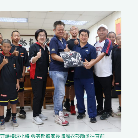
守護棒球小將 張芬郁攜家長贈風衣鼓勵勇往直前