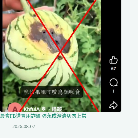
農會FB遭冒用詐騙 張永成澄清切勿上當
2026-08-07