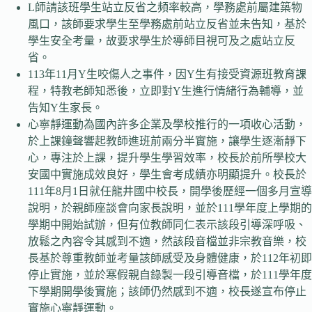
L師請該班學生站立反省之頻率較高，學務處前屬建築物
風口，該師要求學生至學務處前站立反省並未告知，基於
學生安全考量，故要求學生於導師目視可及之處站立反
省。
113年11月Y生咬傷人之事件，因Y生有接受資源班教育課
程，特教老師知悉後，立即對Y生進行情緒行為輔導，並
告知Y生家長。
心寧靜運動為國內許多企業及學校推行的一項收心活動，
於上課鐘聲響起教師進班前兩分半實施，讓學生逐漸靜下
心，專注於上課，提升學生學習效率，校長於前所學校大
安國中實施成效良好，學生會考成績亦明顯提升。校長於
111年8月1日就任龍井國中校長，開學後歷經一個多月宣導
說明，於親師座談會向家長說明，並於111學年度上學期的
學期中開始試辦，但有位教師同仁表示該段引導深呼吸、
放鬆之內容令其感到不適，然該段音檔並非宗教音樂，校
長基於尊重教師並考量該師感受及身體健康，於112年初即
停止實施，並於寒假親自錄製一段引導音檔，於111學年度
下學期開學後實施；該師仍然感到不適，校長遂宣布停止
實施心寧靜運動。