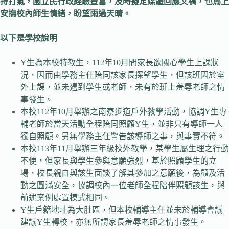
持打氣，國立民行政經驗豐富，及時擬定媒體回應文稿，也馬上
安撫校內師生情緒，盼望雨過天晴。
以下是學校說明
Y生為本校特教生，112年10月間家長欲關心學生上課狀
況，因而由學務主任陪同該家長探望學生，但該班因於室
外上課，並未遇到學生或老師，未有於班上羞辱老師之情
事發生。
本校112年10月舉辦之南寮步道戶外教學活動，協調Y生專
輔老師於當天活動全程陪同照顧Y生，並非只有導師一人
獨自照顧。另無學務主任警告該導師之事，與事實不符。
本校113年11月舉辦三年級校外教學，某學生屬生理之行動
不便，但家長與學生參與意願強烈，基於照顧學生的立
場，校長親自與該生面談了解其參加之意願後，為顧及活
動之圓滿安全，協調校內一位老師全程陪伴照顧該生，與
前述案例處置模式相同。
Y生戶籍地址為大肚區，但本校輔導主任並未於輔導會議
建議Y生轉校，亦無所謂家長羞辱老師之情事發生。