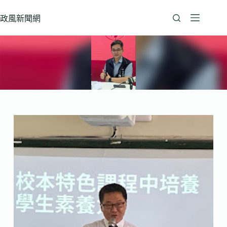
跳
至
政風新聞網
主
要
內
容