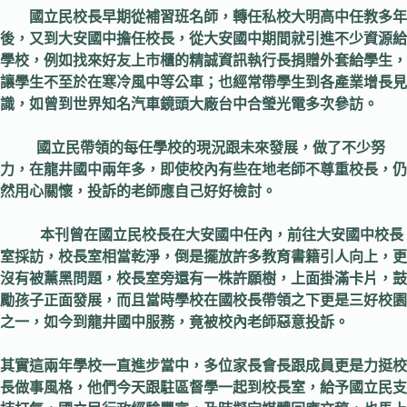
國立民校長早期從補習班名師，轉任私校大明高中任教多年
後，又到大安國中擔任校長
，從大安國中期間就引進不少資源給
學校，例如找來好友上市櫃的精誠資訊執行長捐贈外套給學生，
讓學生不至於在寒冷風中等公車；也經常帶學生到各產業增長見
識，如曾到世界知名汽車鏡頭大廠台中合瑩光電多次參訪。
國立民帶領的每任學校的現況跟未來發展，做了不少努
力，在龍井國中兩年多，即使校內有些在地老師不尊重校長，仍
然用心關懷，投訴的老師應自己好好檢討。
本刊曾在國立民校長在大安國中任內，前往大安國中校長
室採訪，校長室相當乾淨，倒是擺放許多教育書籍引人向上，更
沒有被薰黑問題，校長室旁還有一株許願樹，上面掛滿卡片，鼓
勵孩子正面發展，而且當時學校在國校長帶領之下更是三好校園
之一，如今到龍井國中服務，竟被校內老師惡意投訴。
其實這兩年學校一直進步當中，多位家長會長跟成員更是力挺校
長做事風格，他們今天跟駐區督學一起到校長室，給予國立民支