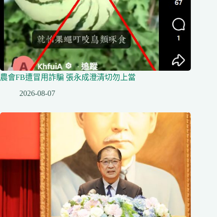
農會FB遭冒用詐騙 張永成澄清切勿上當
2026-08-07