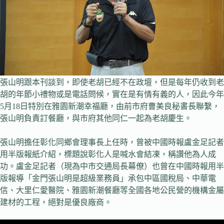
張山明跟本刊談到，即使老胡已經不在政壇，但是每年仍收到老
胡的年節小禮物或是電話問候，實在是有情有義的人，因此今年
5月18日特別在雅園新潮幸福廳，由前市府曹美良秘書長聯繫，
張山明負責訂餐廳，與市府其他同仁一起為老胡慶生。
張山明擔任彰化同鄉會理事長上任時，曾被中國時報盧金足記者
用半版報紙介紹，標題說彰化人是喊水會結凍，稱讚他為人成
功。盧金足記者（現為中市交通局長幕僚）也曾在中國時報用半
版報導「金門張山明是超級業務員」承包中區國稅局、中華電
信、大里仁愛醫院、雅園新潮餐廳等全國各地公民營的機構金屬
建材的工程，絕對是優良廠商。