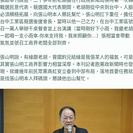
張跟本刊說道，二十多年前老胡擔任行政院新聞局長時第一次轉
戰選民意代表，競選國大代表期間，老胡剛從中央到台中，人脈
必須積極拓展，向張山明本人懇託幫忙，張山明扛下重任，擔任
台中工業區競選後援會長，當時以他一己之力，在台中工業區號
召一萬人舉辦千桌餐會並上台演講（當時剛好下小雨，我邀老胡
一起唱一支小雨傘-你來支持我，我來照顧你…）張相當會帶動
氣氛並號召工商界老闆全部到齊。
張山明說，有緣跟老胡、曾國鈞兄結緣是我張某人的福氣，可是
其實張山明工商界影響力相當深厚。本刊記者跑黨政新聞時也發
現，就連幾年前民眾黨高虹安立委到中部布局，落地首要任務就
是找張山明本人拜碼頭，懇請他出山幫忙。