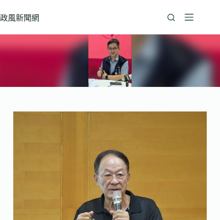
跳
至
政風新聞網
主
要
內
容