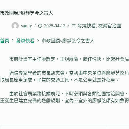
市政回顧//廖靜芝今之古人
sunny
2025-04-12
發燒快看
,
檢察官治國
首頁
發燒快看
市政回顧//廖靜芝今之古人
市府計畫室主任廖靜芝，王規廖隨，勝任愉快，比起社會局
迷信專家學者的市長胡志強，當初由中央單位將廖靜芝挖角至
取局長座車駕駛，平常的交通工具，不是公車就是計程車。
由於社會局業務接觸廣泛，不時必須與各類社團接洽開會、聯
王誕生已建立完備的遊戲規則，宜內不宜外的廖靜芝頗有如魚得