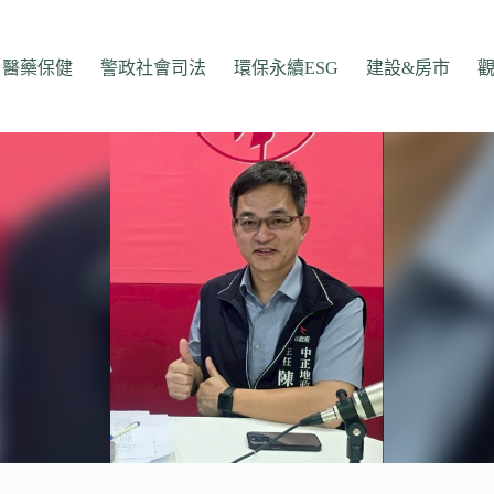
醫藥保健
警政社會司法
環保永續ESG
建設&房市