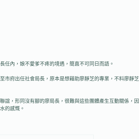
長任內，娘不愛爹不疼的境遇，簡直不可同日而語。
市府出任社會局長，原本是想藉助廖靜芝的專業，不料廖靜芝
誼，形同沒有腳的廖局長，很難與這些團體產生互動關係，因
水的感慨。