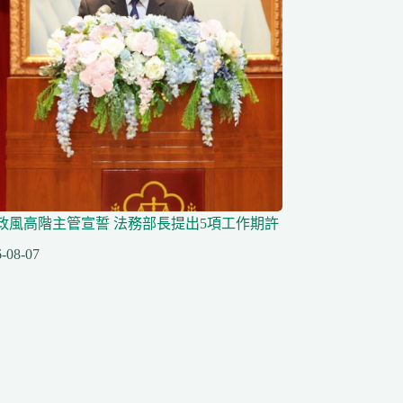
任政風高階主管宣誓 法務部長提出5項工作期許
-08-07