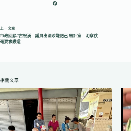
上一
文章
市政回顧//古根漢 議員出國涉嫌肥己 審計室 明察秋
毫要求繳還
相關文章