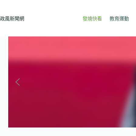
跳
至
主
政風新聞網
發燒快看
教育運動
要
內
容