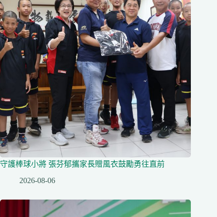
守護棒球小將 張芬郁攜家長贈風衣鼓勵勇往直前
2026-08-06