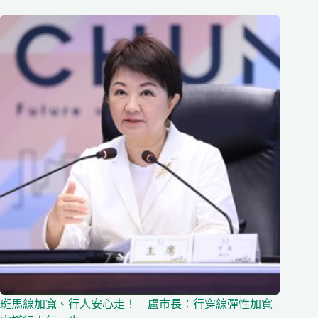
斑馬線加寬、行人安心走！ 盧市長：行穿線彈性加寬