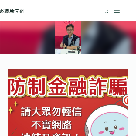
跳
至
政風新聞網
主
要
內
容