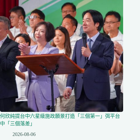
何欣純提台中六星級施政願景打造「三個第一」弭平台
中「三個落差」
2026-08-06