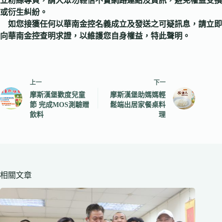
立粉絲專頁，請大眾勿輕信不實網路連結及資訊，避免權益受損
或衍生糾紛。
如您接獲任何以華南金控名義成立及發送之可疑訊息，請立即
向華南金控查明求證，以維護您自身權益，特此聲明。
上一
下一
摩斯漢堡歡度兒童
摩斯漢堡助媽媽輕
節 完成MOS測驗贈
鬆端出居家餐桌料
飲料
理
相關文章