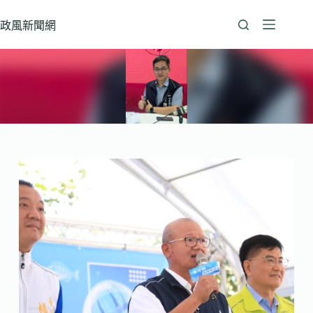
跳
至
政風新聞網
主
要
內
容