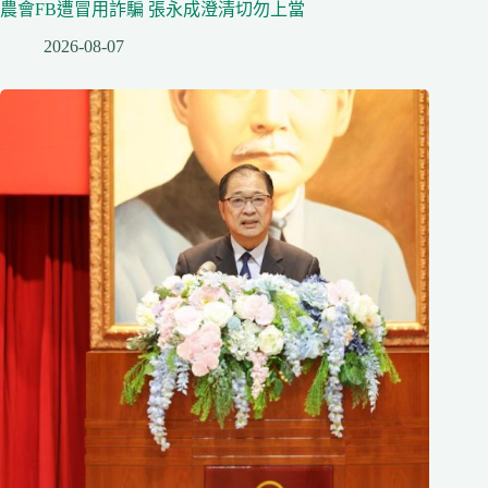
農會FB遭冒用詐騙 張永成澄清切勿上當
2026-08-07