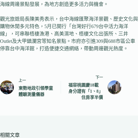
海線周邊景點發展，為地方創造更多活力與機會。
觀光旅遊局長陳美秀表示，台中海線匯聚海洋景觀、歷史文化與
購物休閒多元特色，5月已開行「台灣好行679台中活力海洋
線」，可串聯梧棲漁港、高美濕地、梧棲文化出張所、三井
Outlet及大甲鎮瀾宮等知名景點。市府亦引進309與688市區公車
停靠台中海洋館，打造便捷交通網絡，帶動周邊觀光熱度。
下一
上一
福容桃園慶18載
東勢地政引領學童
身分證有「1、8」
體驗測量儀器
住房享半價
相關文章