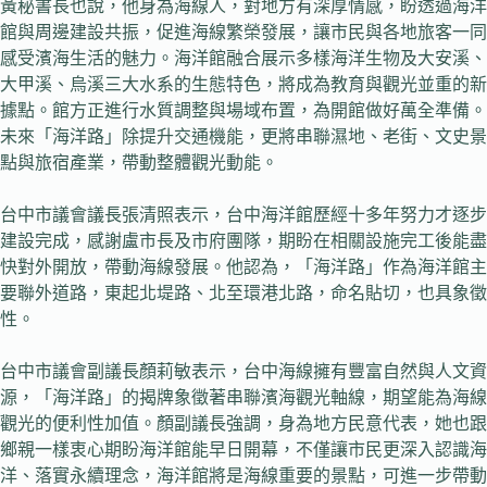
黃秘書長也說，他身為海線人，對地方有深厚情感，盼透過海洋
館與周邊建設共振，促進海線繁榮發展，讓市民與各地旅客一同
感受濱海生活的魅力。海洋館融合展示多樣海洋生物及大安溪、
大甲溪、烏溪三大水系的生態特色，將成為教育與觀光並重的新
據點。館方正進行水質調整與場域布置，為開館做好萬全準備。
未來「海洋路」除提升交通機能，更將串聯濕地、老街、文史景
點與旅宿產業，帶動整體觀光動能。
台中市議會議長張清照表示，台中海洋館歷經十多年努力才逐步
建設完成，感謝盧市長及市府團隊，期盼在相關設施完工後能盡
快對外開放，帶動海線發展。他認為，「海洋路」作為海洋館主
要聯外道路，東起北堤路、北至環港北路，命名貼切，也具象徵
性。
台中市議會副議長顏莉敏表示，台中海線擁有豐富自然與人文資
源，「海洋路」的揭牌象徵著串聯濱海觀光軸線，期望能為海線
觀光的便利性加值。顏副議長強調，身為地方民意代表，她也跟
鄉親一樣衷心期盼海洋館能早日開幕，不僅讓市民更深入認識海
洋、落實永續理念，海洋館將是海線重要的景點，可進一步帶動