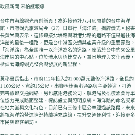
政風新聞 宋柏誼報導
台中市海線觀光再創新頁！為迎接預計八月底開幕的台中海洋
館，市府觀光旅遊局今（27）日舉行「海洋路」揭牌儀式。秘書
長黃崇典表示，這條連接北堤路與環港北路的道路不僅是通往海
洋館的最後一哩路，更是台中港區交通與產業升級的重要節點。
「海洋路」為全國唯一以海洋為名的道路，座落於台中約50公里
海岸線的中心點，位於清水與梧棲交界，兼具地理與文化意義，
標誌著海線觀光整合與發展的新里程。
黃秘書長指出，市府112年投入約1,000萬元整修海洋路，全長約
1,100公尺、寬約15公尺，串聯梧棲漁港通路與主要幹道，打造
完善旅遊交通網絡，另也感謝港務公司、航港局及梧棲漁會等單
位協力完成路面整建、標誌設立與照明系統。海洋路的命名凝聚
在地共識與文化特色，目前已有三條市區公車經過該路段，未來
將視海洋館營運情況持續擴充路線，提升交通便利性，迎接更多
市民與遊客到訪。