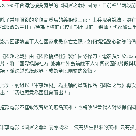
以1995年台海危機為背景的《國運之戰》團隊，日前釋出兩段
除了當年服役的多位高登島的義務役士官、士兵現身說法，還有
揮部政戰主任」/時為上校的官校正期出身的王總鎮，也都驚喜
影片回顧這些軍人在國家危急存亡之際，如何挺過驚心動魄的備
《國運之戰》由《國際橋牌社》製作團隊操刀，電影預計於202
片，將「國際橋牌社2」影集中外島前線軍人守衛家園的片段與
語，並跨越藍綠政界，成為全民團結的象徵。
此次，劇組以「軍事題材」為主軸的最新作品《國運之戰》再次
出：「我也願意為國挺身而出！」
這部電影不僅致敬曾經的無名英雄，也將喚醒當代人對於保衛國
軍事電影《國運之戰》前導概念— 沒有與生俱來的英雄 只有挺