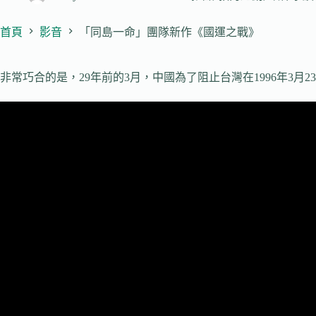
首頁
影音
「同島一命」團隊新作《國運之戰》
非常巧合的是，29年前的3月，中國為了阻止台灣在1996年3