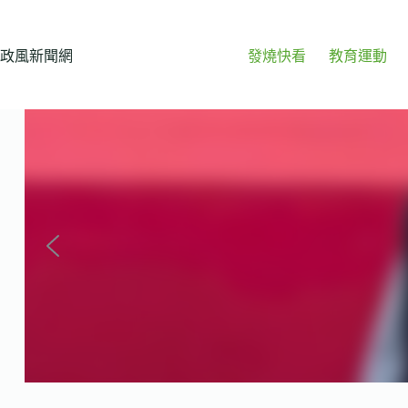
跳
至
主
政風新聞網
發燒快看
教育運動
要
內
容