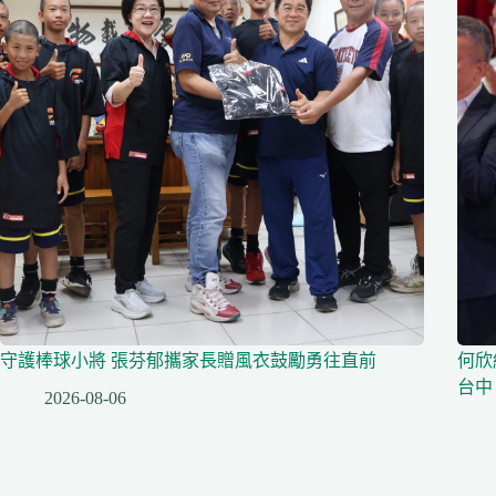
守護棒球小將 張芬郁攜家長贈風衣鼓勵勇往直前
何欣
台中
2026-08-06