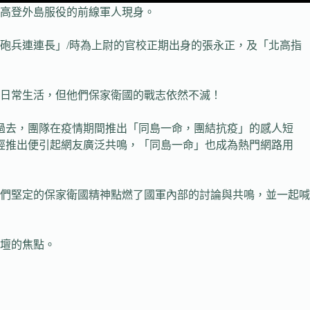
祖高登外島服役的前線軍人現身。
砲兵連連長」/時為上尉的官校正期出身的張永正，及「北高指
的日常生活，但他們保家衛國的戰志依然不滅！
畫。過去，團隊在疫情期間推出「同島一命，團結抗疫」的感人短
經推出便引起網友廣泛共鳴，「同島一命」也成為熱門網路用
們堅定的保家衛國精神點燃了國軍內部的討論與共鳴，並一起喊
影壇的焦點。