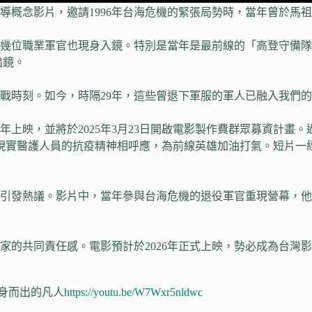
前導概念影片，邀請1996年台海危機的緊張局勢時，當年曾於馬
幾位職業軍官也現身入鏡。特別是當年是最前線的「高登守備隊
出鏡。
戰時刻。如今，時隔29年，這些曾退下軍服的軍人已融入我們
6年上映，並將於2025年3月23日開啟電影製作費群眾募資計
現實醫護人員的抗疫精神相呼應，為前線英雄加油打氣。短片一
引發熱議。影片中，當年參與台海危機的退役軍官重現營幕，他
家的共同責任感。電影預計於2026年正式上映，勢必成為台灣
身而出的凡人
https://youtu.be/W7Wxr5nldwc