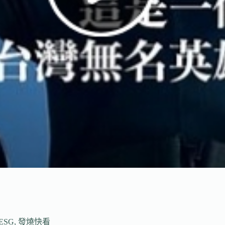
ESG
,
發燒快看