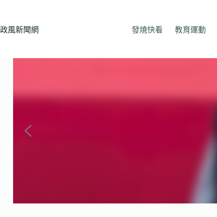
跳
至
主
政風新聞網
發燒快看
教育運動
要
內
容