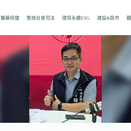
醫藥保健
警政社會司法
環保永續ESG
建設&房市