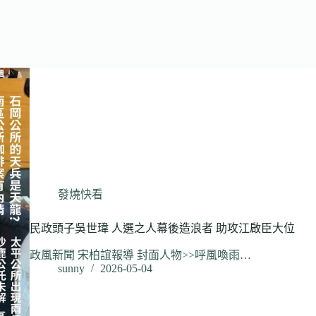
發燒快看
民政頭子吳世瑋 人選之人幕後造浪者 助攻江啟臣大位
政風新聞 宋柏誼報導 封面人物>>呼風喚雨…
sunny
2026-05-04