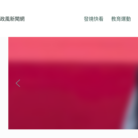
跳
至
主
政風新聞網
發燒快看
教育運動
要
內
容