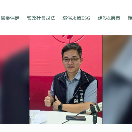
醫藥保健
警政社會司法
環保永續ESG
建設&房市