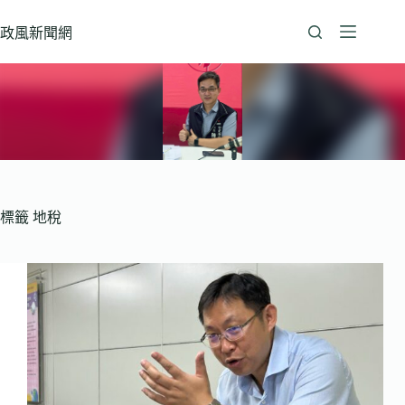
跳
至
政風新聞網
主
要
內
容
標籤
地稅