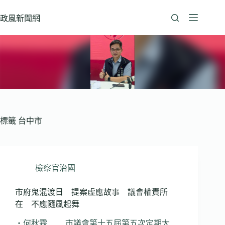
跳
至
政風新聞網
主
要
內
容
標籤
台中市
檢察官治國
市府鬼混渡日 提案虛應故事 議會權責所
在 不應隨風起舞
‧何秋霖 市議會第十五屆第五次定期大…