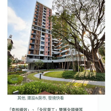
其他
,
建設&房市
,
發燒快看
「查核績效」、「全民督工」雙獲全國優等