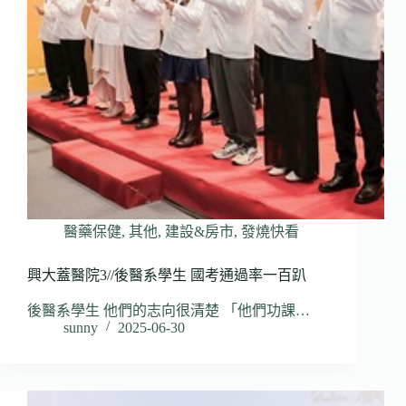
醫藥保健
,
其他
,
建設&房市
,
發燒快看
興大蓋醫院3//後醫系學生 國考通過率一百趴
後醫系學生 他們的志向很清楚 「他們功課…
sunny
2025-06-30