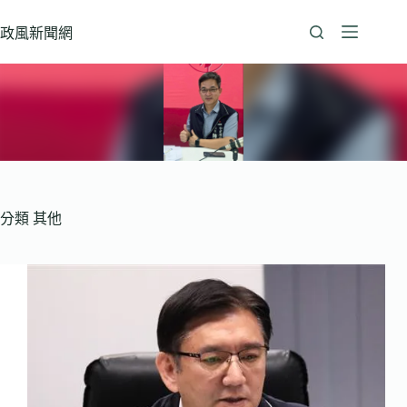
跳
至
政風新聞網
主
要
內
容
分類
其他