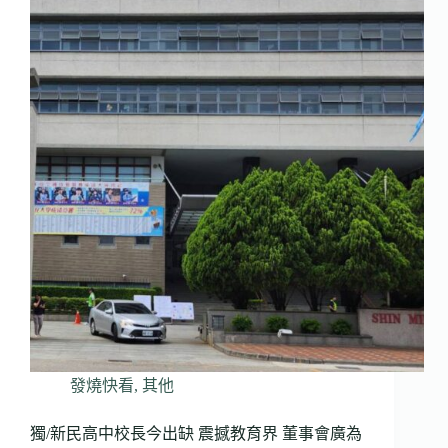
發燒快看
,
其他
獨/新民高中校長今出缺 震撼教育界 董事會廣為