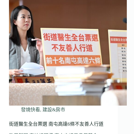
發燒快看
,
建設&房市
街道醫生全台票選 南屯高達6條不友善人行道