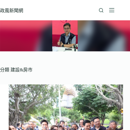
跳
至
政風新聞網
主
要
內
容
分類
建設&房市