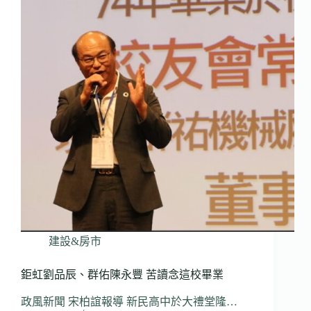
建設&房市
鉅虹劉品辰、群佑陳永豐 苦讀念這校畢業
政風新聞 宋柏誼報導 新民高中於大禮堂隆…