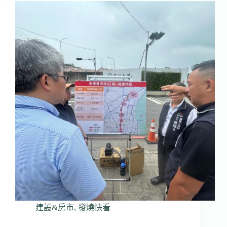
建設&房市
,
發燒快看