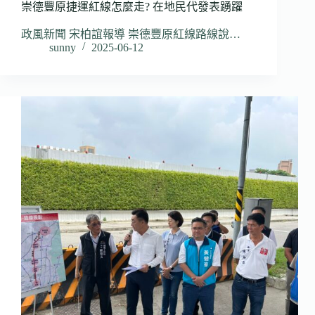
崇德豐原捷運紅線怎麼走? 在地民代發表踴躍
政風新聞 宋柏誼報導 崇德豐原紅線路線說…
sunny
2025-06-12