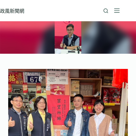
跳
至
政風新聞網
主
要
內
容