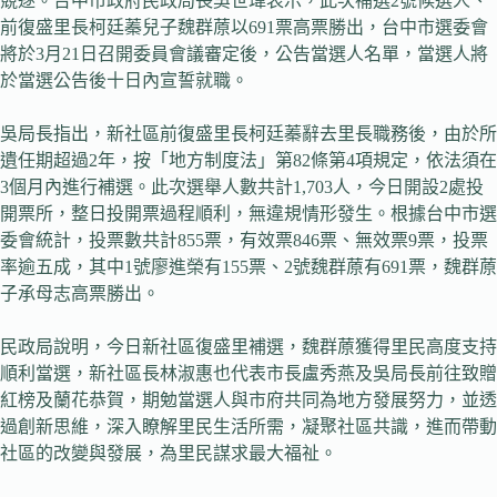
競逐。台中市政府民政局長吳世瑋表示，此次補選2號候選人、
前復盛里長柯廷蓁兒子魏群蒝以691票高票勝出，台中市選委會
將於3月21日召開委員會議審定後，公告當選人名單，當選人將
於當選公告後十日內宣誓就職。
吳局長指出，新社區前復盛里長柯廷蓁辭去里長職務後，由於所
遺任期超過2年，按「地方制度法」第82條第4項規定，依法須在
3個月內進行補選。此次選舉人數共計1,703人，今日開設2處投
開票所，整日投開票過程順利，無違規情形發生。根據台中市選
委會統計，投票數共計855票，有效票846票、無效票9票，投票
率逾五成，其中1號廖進榮有155票、2號魏群蒝有691票，魏群蒝
子承母志高票勝出。
民政局說明，今日新社區復盛里補選，魏群蒝獲得里民高度支持
順利當選，新社區長林淑惠也代表市長盧秀燕及吳局長前往致贈
紅榜及蘭花恭賀，期勉當選人與市府共同為地方發展努力，並透
過創新思維，深入瞭解里民生活所需，凝聚社區共識，進而帶動
社區的改變與發展，為里民謀求最大福祉。