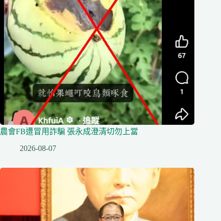
農會FB遭冒用詐騙 張永成澄清切勿上當
2026-08-07