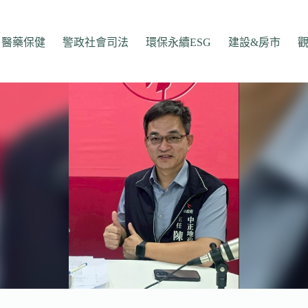
醫藥保健
警政社會司法
環保永續ESG
建設&房市