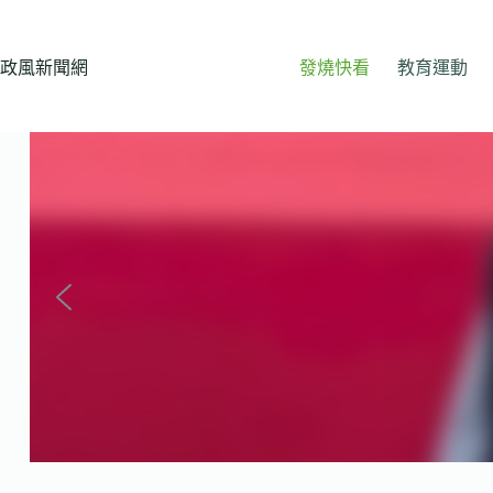
跳
至
主
政風新聞網
發燒快看
教育運動
要
內
容