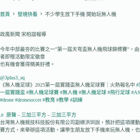
首頁
發燒快看
不少學生放下手機 開始玩無人機
政風新聞 宋柏誼報導
今年中部最夯的比賽之一”第一屆天穹盃無人機飛球錦標賽”，
者即贈活動限定徽章
也有機會獲得精美好禮。
@3plus3_sq
《無人機足球》2025第一屆實踐盃無人機足球賽｜火熱報名中
一屆實踐盃
#無人機足球賽
#無人機
#無人機足球
#飛行足球
#A
#drone
#dronesoccer
#教育
#教學
#訓練
♬ 原聲 – 三加三平方 – 三加三平方
台灣無人機競技科技股份有限公司副總洪圳說，預計把這項運動
賽方式，來舉辦這項活動，讓學生朋友放下手機來玩無人機，也