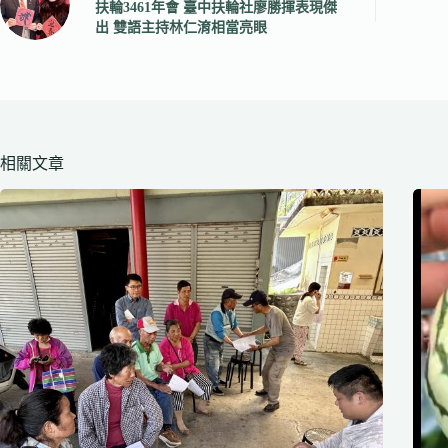
扶輪3461年會 臺中扶輪社廖勝揮表現傑
出 雙語主持林仁淯相當亮眼
相關文章