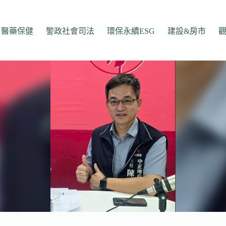
醫藥保健
警政社會司法
環保永續ESG
建設&房市