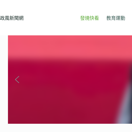
跳
至
主
政風新聞網
發燒快看
教育運動
要
內
容