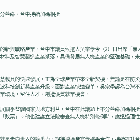
分藍綠、台中持續加碼相挺
的新興戰略產業。台中市議員候選人吳宗學今（2）日出席「無
材料及智慧製造產業聚落，具備發展無人機產業的堅強基礎，未
慧載具的快速發展，正為全球產業帶來全新契機。無論是在防災
一波科技創新與產業升級。面對產業快速變革，吳宗學認為台灣
業環境，留住人才、創造優質就業機會。
展關乎整體國家與地方利益，台中在此議題上不分藍綠加碼相挺
「敗票」。他也建議立法院審查無人機特別條例時，應透過理性
就是走向世界的競爭力。期待透過產官學攜手合作，持續提升台