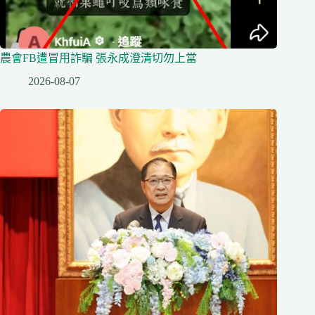
農會FB遭冒用詐騙 張永成澄清切勿上當
2026-08-07