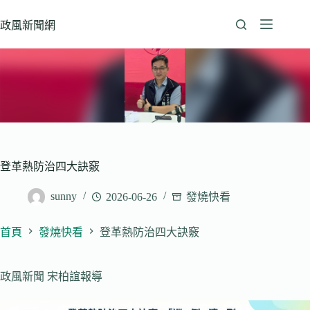
跳
至
政風新聞網
主
要
內
容
登革熱防治四大訣竅
sunny
2026-06-26
發燒快看
首頁
發燒快看
登革熱防治四大訣竅
政風新聞 宋柏誼報導