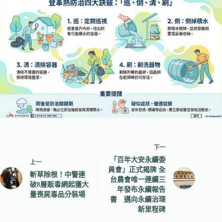
下一
「百年大安永續委
上一
員會」正式揭牌 全
斬草除根！中警連
台農會唯一連續三
破8層販毒網起獲大
年發布永續報告
量喪屍毒品分裝場
書 邁向永續治理
新里程碑