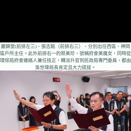
嚴錦堂(前排左三)、張志銘（前排右三）、分別出任西區、神岡
區戶所主任。此外前排右一的蔡美珍，號稱府會美魔女，同時從
環保局府會連絡人兼任技正，轉派升官到民政局專門委員，都由
吳世瑋局長肯定且大力提拔。