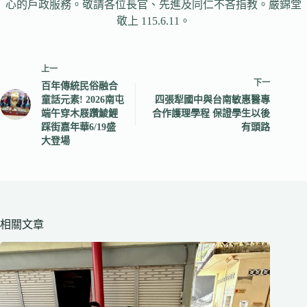
心的戶政服務。敬請各位長官、先進及同仁不吝指教。嚴錦堂
敬上 115.6.11。
上一
下一
百年傳統民俗融合
童話元素! 2026南屯
四張犁國中與台南敏惠醫專
端午穿木屐躦鯪鯉
合作護理學程 保證學生以後
踩街嘉年華6/19盛
有頭路
大登場
相關文章