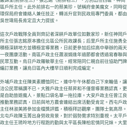
嚴錦堂(前排左三)、張志銘（前排右三）、分別出任西區、神岡
區戶所主任。此外前排右一的蔡美珍，號稱府會美魔女，同時從
環保局府會連絡人兼任技正，轉派升官到民政局專門委員，都由
吳世瑋局長肯定且大力提拔。
這次戶政戰隊全員到齊記者深耕戶政單位如數家珍，新任神岡戶
所主任張志銘原本擔任北區公所民政課長；后里戶所主任施勇全
積極深耕地方並積極宣導業務，日前更參加后綜高中舉辦的兩天
一夜團康活動。南區戶政主任蕭淑娟逢年過節都會透過寫春聯與
民眾互動。烏日戶政羅敏華主任，經常陪同仁親自前往協助門牌
編訂業務，讓烏日區內大樓早日順利完成編定。
外埔戶政主任陳美素體恤同仁，連中午午休都自己下來輪值，讓
洽公民眾稱讚不已。大雅戶政主任蔡昇和不僅督導業務認真，更
是自助旅遊魔人，景點口袋名單一拖拉庫。大安戶政主任曾江良
推動業務認真，日前與地方農會連結出席活動受肯定。西屯戶政
主任林淑美將參加金檔獎評鑑，積極拜訪觀摩，團隊士氣高昂。
北屯戶政陳玉菁出身勞政背景，對於弱勢需求特別重視。太平戶
政主任王琇昤地方行程跑的勤與太平區長陳柏宏情同兄妹。大里