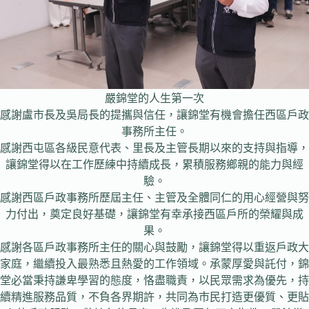
嚴錦堂的人生第一次
感謝盧市長及吳局長的提攜與信任，讓錦堂有機會擔任西區戶政
事務所主任。
感謝西屯區各級民意代表、里長及主管長期以來的支持與指導，
讓錦堂得以在工作歷練中持續成長，累積服務鄉親的能力與經
驗。
感謝西區戶政事務所歷屆主任、主管及全體同仁的用心經營與努
力付出，奠定良好基礎，讓錦堂有幸承接西區戶所的榮耀與成
果。
感謝各區戶政事務所主任的關心與鼓勵，讓錦堂得以重返戶政大
家庭，繼續投入最熟悉且熱愛的工作領域。承蒙厚愛與託付，錦
堂必當秉持謙卑學習的態度，恪盡職責，以民眾需求為優先，持
續精進服務品質，不負各界期許，共同為市民打造更優質、更貼