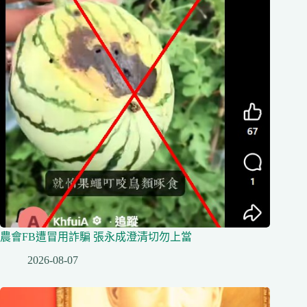
農會FB遭冒用詐騙 張永成澄清切勿上當
2026-08-07