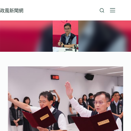
跳
至
政風新聞網
主
要
內
容