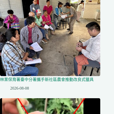
林業保育署臺中分署攜手新社區農會推動改良式獵具
2026-08-08