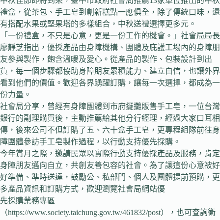
中秋佳節即將到來，臺中市政府社會局推薦13家單位推出的中秋
禮盒，從茶包、手工皂到創新糕點一應俱全，除了傳統口味，還
有搭配水果或堅果塔的多樣組合，中秋送禮選擇更多元。
「一份禮盒，不只是心意，更是一份工作的機會。」社會局局長
廖靜芝指出，優採產品由身障機構、團體及庇護工場內的身障朋
友參與製作，飽含溫暖及愛心。從產品的製作、包裝設計到出
貨，每一個步驟都協助身障朋友累積能力、建立自信，也讓外界
看到他們的價值。歡迎各界踴躍訂購，讓每一次選擇，都成為一
份力量。
社會局分享，曾經有身障團體到市府擺攤販售手工皂，一位台灣
銀行的副理購買後，主動推薦給其他分行經理，經過大家口耳相
傳，後來公司不但訂購了五、六十盒手工皂，更專程組隊前往身
障團體參訪手工皂製作過程，以行動支持優先採購。
今年賞月之際，邀請民眾以實際行動支持優採產品及服務，肯定
身障朋友邁向自立，共創友善包容的社會。為了讓這份心意被好
好準備、準時送達，鼓勵公、私部門、個人及團體提前預購，更
多產品資訊和訂購方式，歡迎瀏覽社會局網站優
先採購業務專區
（https://www.society.taichung.gov.tw/461832/post），也可查詢衛