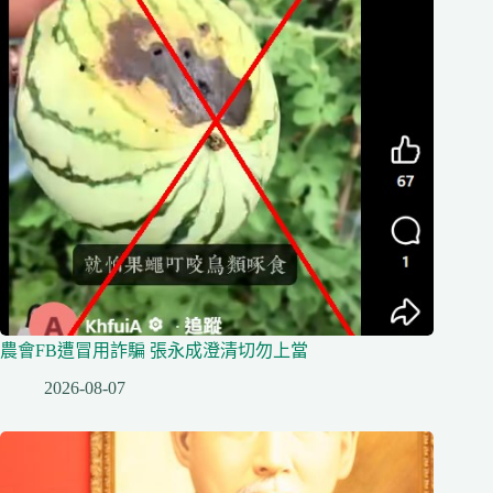
農會FB遭冒用詐騙 張永成澄清切勿上當
2026-08-07