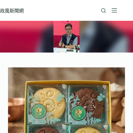
跳
至
政風新聞網
主
要
內
容