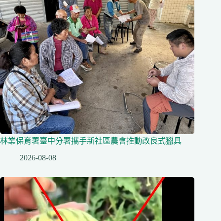
林業保育署臺中分署攜手新社區農會推動改良式獵具
2026-08-08