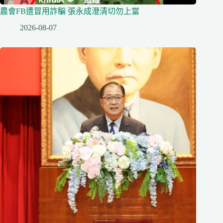
農會FB遭冒用詐騙 張永成澄清切勿上當
2026-08-07