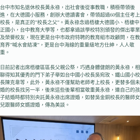
台中市知名退休校長黃永祿，出社會後從事教職，積極帶領後
進，在大德國小服務，創辦大德讀書會，帶領超過60個主任考上
校長，是真正的”校長之父”。黃永祿念過梧棲大德國小、梧棲中
正國小，台中教育大學等，也都拿過該學校特別頒發的傑出畢業
及榮譽校友，現在更是台中市政府特聘的教育組市政顧問，在教
育界”喊水會結凍”，更是台中海線的重量級地方仕紳，人人敬
重。
日前記者出席梧棲區區長父親公祭，巧遇身體健朗的黃永祿，相
聊得知其優秀的門下弟子舉如台中國小校長吳宛玫、鐵山國小校
長陳克韋等，此外，黃永祿不僅幫助老師考上校長，更替多個未
婚的校長找另一半，後來這些後輩相當敬重黃永祿，連自己的孩
子結婚時都特別央託黃永祿出席證婚，如替吳金銅校長的醫師女
兒跟醫師女婿證婚，傳為美談。