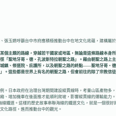
忠、張玉嬿呼籲台中市府應積極推動台中在地文化底蘊，建構屬
繞某個主題的路線，穿越若干國家或地區，無論是這條路線本身
徑「聖地牙哥‧德‧孔波斯特拉朝聖之路」。藉由朝聖之路上主
城鎮、修道院、庇護所，以及朝聖之路的終點
——
聖地牙哥‧德
」。這些都是世界上有名的朝聖之路，但會前往的除了宗教信徒
例。日本政府在治理台灣期間建設縱貫線時，考量山區產物多，
廂、增加機車在後面推才能順利爬坡，影響縱貫線的運輸能力。
味的海線鐵道。這樣的歷史故事串聯海線的鐵道文化，就是一個很
文化路徑，進而推動台中的觀光。