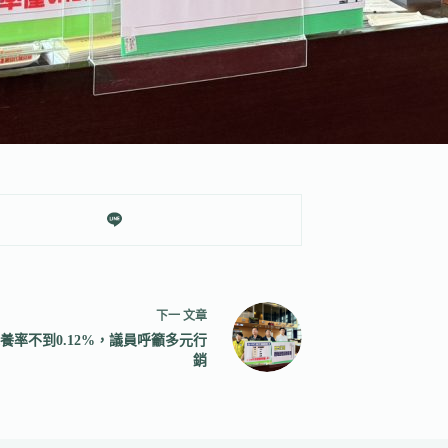
下一
文章
養率不到0.12%，議員呼籲多元行
銷