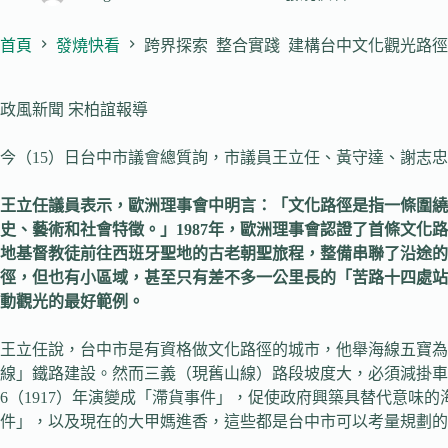
首頁
發燒快看
跨界探索 整合實踐 建構台中文化觀光路徑
政風新聞 宋柏誼報導
今（15）日台中市議會總質詢，市議員王立任、黃守達、謝志
王立任議員表示，歐洲理事會中明言：「文化路徑是指一條圍
史、藝術和社會特徵。」
1987
年，歐洲理事會認證了首條文化路
地基督教徒前往西班牙聖地的古老朝聖旅程，整備串聯了沿途的
徑，但也有小區域，甚至只有差不多一公里長的「苦路十四處站
動觀光的最好範例。
王立任說，台中市是有資格做文化路徑的城市，他舉海線五寶為
線」鐵路建設。然而三義（現舊山線）路段坡度大，必須減掛車
6（1917）年演變成「滯貨事件」，促使政府興築具替代意
件」，以及現在的大甲媽進香，這些都是台中市可以考量規劃的