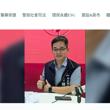
醫藥保健
警政社會司法
環保永續ESG
建設&房市