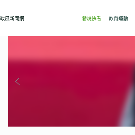
跳
至
主
政風新聞網
發燒快看
教育運動
要
內
容