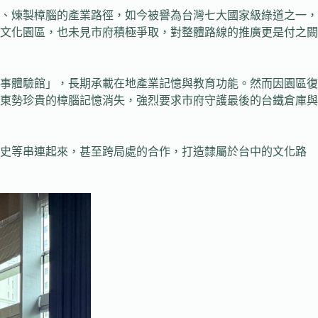
樹、煉製樟腦的產業路徑，如今被譽為台灣七大國家級綠道之一，
文化園區，也未見市府積極爭取，對整體路線的推廣更是付之闕
事體驗館」，長期承載在地產業記憶與教育功能。然而因園區復
東勢珍貴的樟腦記憶消失，強烈要求市府守護最後的台鐵倉庫與
歷史等串連起來，甚至跨局處的合作，打造隸屬於台中的文化路