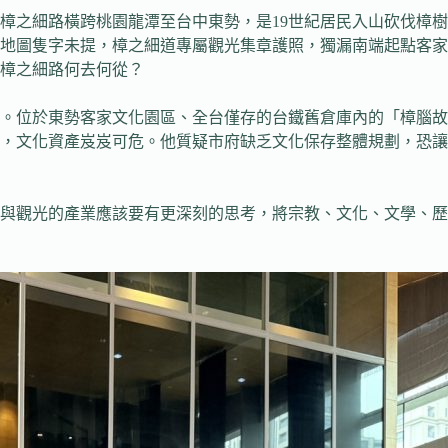
樟之細路橫跨桃園龍潭至台中東勢，是19世紀居民入山砍伐樟
地圖隻字未提，樟之細道專屬觀光集章護照，獨漏南端起點客家
樟之細路何去何從？
。位於東勢客家文化園區、全台僅存的台鐵舊倉庫內的「樟腦故
，文化資產岌岌可危。他質疑市府缺乏文化保存整體規劃，恐讓
化與觀光的產業應該要有更深刻的思考，將宗教、文化、文學、