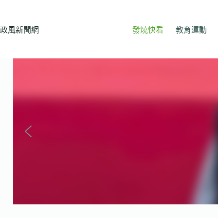
跳
至
主
政風新聞網
發燒快看
教育運動
要
內
容