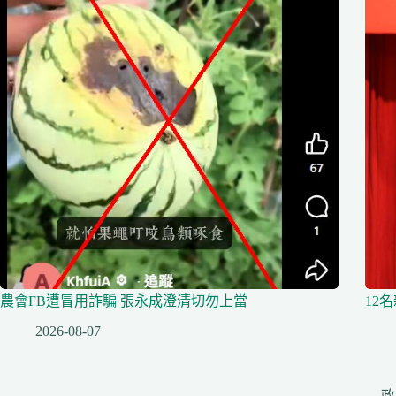
農會FB遭冒用詐騙 張永成澄清切勿上當
12
2026-08-07
政