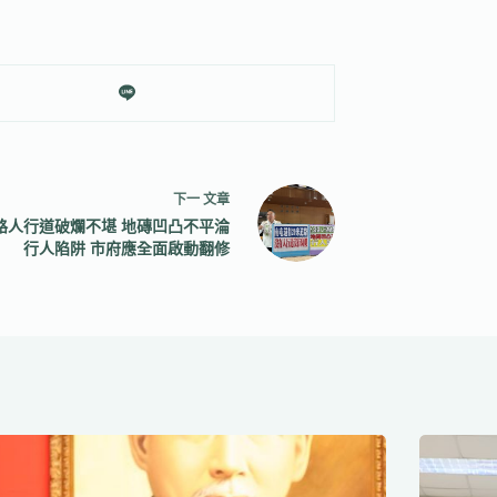
下一
文章
路人行道破爛不堪 地磚凹凸不平淪
行人陷阱 市府應全面啟動翻修