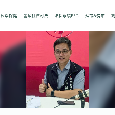
醫藥保健
警政社會司法
環保永續ESG
建設&房市