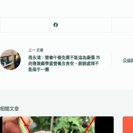
上一
文章
周永鴻：營養午餐免費不能淪為廉價 市
公益
府應兼顧學童營養及食安、廚餘處理不
能兩手一攤
相關文章