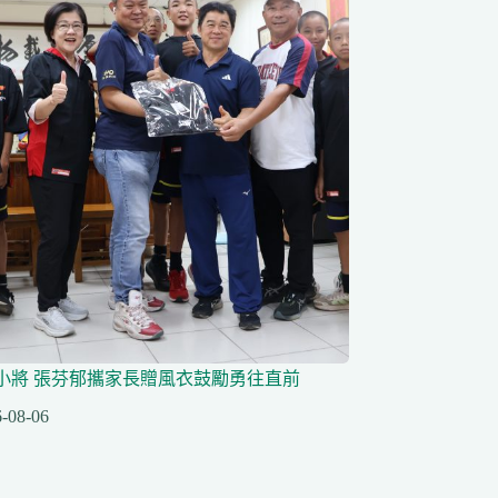
小將 張芬郁攜家長贈風衣鼓勵勇往直前
-08-06