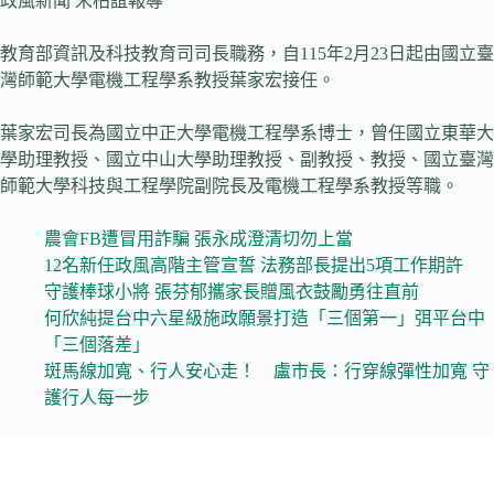
政風新聞 宋柏誼報導
教育部資訊及科技教育司司長職務，自115年2月23日起由國立臺
灣師範大學電機工程學系教授葉家宏接任。
葉家宏司長為國立中正大學電機工程學系博士，曾任國立東華大
學助理教授、國立中山大學助理教授、副教授、教授、國立臺灣
師範大學科技與工程學院副院長及電機工程學系教授等職。
農會FB遭冒用詐騙 張永成澄清切勿上當
12名新任政風高階主管宣誓 法務部長提出5項工作期許
守護棒球小將 張芬郁攜家長贈風衣鼓勵勇往直前
何欣純提台中六星級施政願景打造「三個第一」弭平台中
「三個落差」
斑馬線加寬、行人安心走！ 盧市長：行穿線彈性加寬 守
護行人每一步