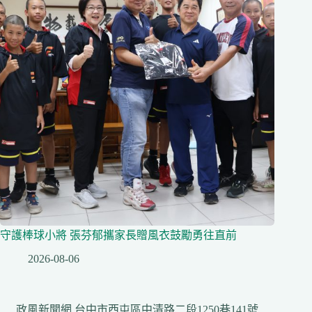
守護棒球小將 張芬郁攜家長贈風衣鼓勵勇往直前
2026-08-06
政風新聞網 台中市西屯區中清路二段1250巷141號