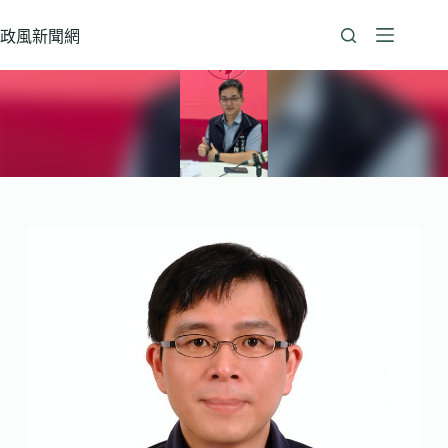
跳
至
政風新聞網
主
要
內
容