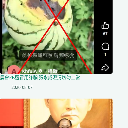
農會FB遭冒用詐騙 張永成澄清切勿上當
2026-08-07