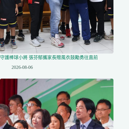
守護棒球小將 張芬郁攜家長贈風衣鼓勵勇往直前
2026-08-06