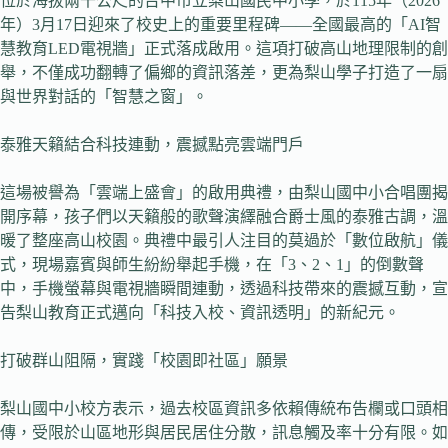
位於海拔兩千公尺的台中市立梨山國民中小學，於115年（2026
年）3月17日迎來了校史上的重要里程碑——全國最高的「AI智
慧教育LED電視牆」正式落成啟用。這項打破高山地理限制的創
舉，不僅成功翻轉了偏鄉的資訊落差，更為梨山學子打造了一扇
與世界對話的「智慧之窗」。
泰雅天籟結合科技連動，震撼點亮雲端門戶
這場被譽為「雲端上盛會」的啟用典禮，由梨山國中小合唱團揭
開序幕，孩子們以天籟般的歌聲演繹融合爵士風的泰雅古調，溫
暖了整座高山校園。典禮中最引人注目的莫過於「數位啟航」儀
式，現場嘉賓與師生紛紛舉起手機，在「3、2、1」的倒數聲
中，手機螢幕與電視牆瞬間連動，透過科技帶來的震撼互動，宣
告梨山教育正式邁向「科技入校、資訊透明」的新紀元。
打破群山阻隔，實踐「校園即社區」願景
梨山國中小校方表示，過去校區資訊多依賴傳統布告欄或口頭相
傳，受限於山區地形與居民居住分散，訊息觸及率十分有限。如