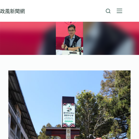
跳
至
政風新聞網
主
要
內
容