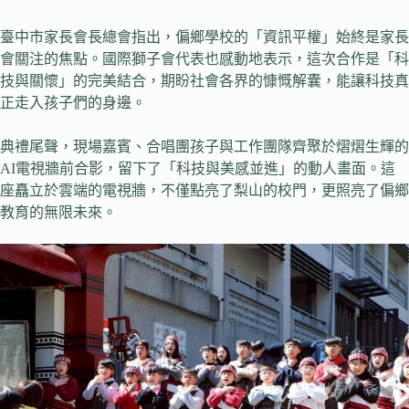
臺中市家長會長總會指出，偏鄉學校的「資訊平權」始終是家長
會關注的焦點。國際獅子會代表也感動地表示，這次合作是「科
技與關懷」的完美結合，期盼社會各界的慷慨解囊，能讓科技真
正走入孩子們的身邊。
典禮尾聲，現場嘉賓、合唱團孩子與工作團隊齊聚於熠熠生輝的
AI電視牆前合影，留下了「科技與美感並進」的動人畫面。這
座矗立於雲端的電視牆，不僅點亮了梨山的校門，更照亮了偏鄉
教育的無限未來。