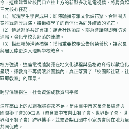
今，這座建置於校門口立柱上方的新型多功能電視牆，將肩負起
三大核心任務：
（1）展現學生學習成果：即時輪播泰雅文化課花絮、合唱團與
泰雅舞蹈等展演，將偏鄉學子的自信化為向外綻放的光芒。
（2）傳遞部落共好資訊：結合社區節慶、部落會議與即時防災
通報，強化學校與部落的連結。
（3）搭建親師溝通橋樑：播報重要校務公告與榮譽榜，讓家長
與居民能更深入理解學校教育。
校方強調，這座電視牆將讓在地文化課程與品格教育得以數位化
呈現，讓教育不再侷限於圍牆內，真正落實了「校園即社區，社
區即教室」的願景。
跨界溫暖挹注，社會資源成就資訊平權
這座高山上的AI電視牆得來不易，是由臺中市家長會長總會與
國際獅子會300C2區（包含臺中市梨山獅子會、世界獅子會、世
界和平獅子會）跨界攜手，並結合梨山國中小家長會與在地力量
共同促成。