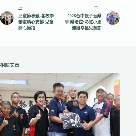
上一
下一
兒童節專題-各校學
2026台中親子音樂
務處精心安排 兒童
季 欒治誼:彩虹小馬
開心接招
迎接幸福兒童節
相關文章