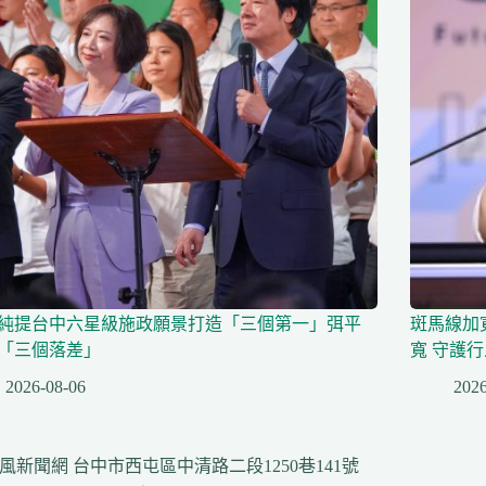
純提台中六星級施政願景打造「三個第一」弭平
斑馬線加
「三個落差」
寬 守護
2026-08-06
2026
風新聞網 台中市西屯區中清路二段1250巷141號