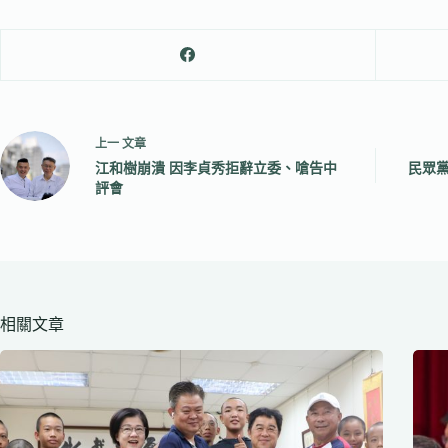
上一
文章
江和樹崩潰 因李貞秀拒辭立委、嗆告中
民眾黨
評會
相關文章