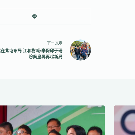
下一
文章
在北屯布局 江和樹喊:棄保邱于珊
盼吳皇昇再起新局