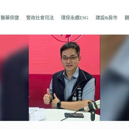
醫藥保健
警政社會司法
環保永續ESG
建設&房市