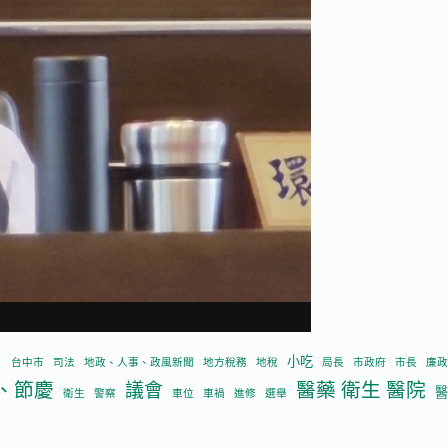
中
小吃
台中市
司法
地政、人事、政風新聞
地方稅務
地稅
局長
市政府
市長
廉政
、節慶
醫藥 衛生 醫院
議會
醫
衛生
警察
車位
車禍
進修
選舉