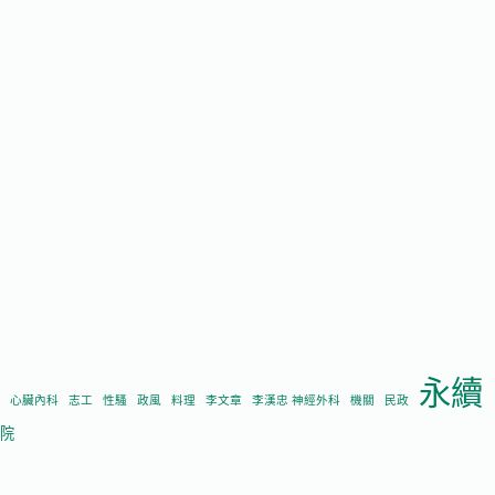
永續
心臟內科
志工
性騷
政風
料理
李文章
李漢忠 神經外科
機關
民政
院