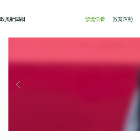
跳
至
主
政風新聞網
發燒快看
教育運動
要
內
容