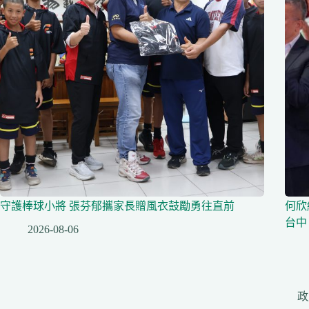
守護棒球小將 張芬郁攜家長贈風衣鼓勵勇往直前
何欣
台中
2026-08-06
政