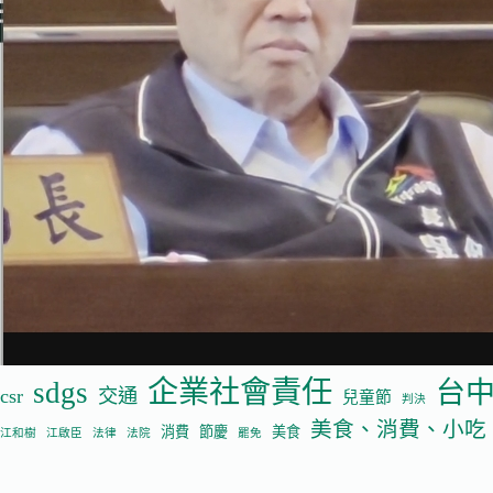
企業社會責任
sdgs
台
csr
交通
兒童節
判決
美食、消費、小吃
消費
節慶
美食
江和樹
江啟臣
法律
法院
罷免