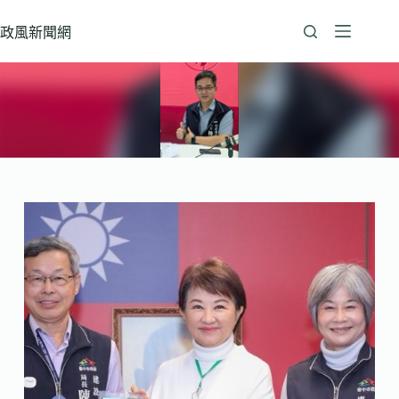
跳
至
政風新聞網
主
要
內
容