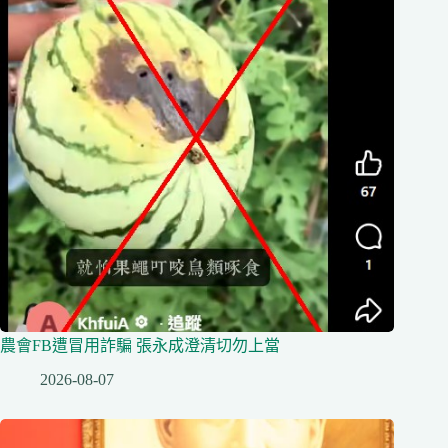
農會FB遭冒用詐騙 張永成澄清切勿上當
2026-08-07