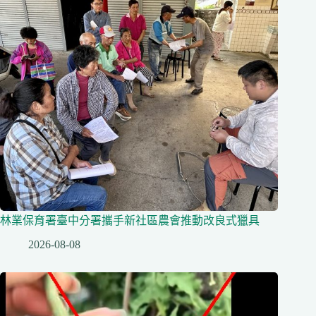
林業保育署臺中分署攜手新社區農會推動改良式獵具
2026-08-08