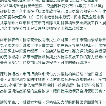
期透過系統性巡檢、預防性維護及結構強化工程，確保全市
2,315座橋梁通行安全無虞。交通部日前公布114年度「金路獎」
評選結果，台中市在「橋梁維護作業」項目勇奪六都第一名。建
設局長陳大田今（3）日於市政會議中獻獎，與市長及全體市民
共享榮耀。盧市長肯定市府團隊長期耕耘橋梁安全維護工作，展
現台中市在公共工程管理與交通安全上的卓越成果。
盧市長表示，橋梁安全攸關市民生命財產，台中市轄內橋梁數量
為全國之最，維護工作不僅繁重，更需高度專業與紀律。此次在
全國評比中榮獲六都第一，並締造連續六年獲交通部評定為績優
的亮眼紀錄，顯示市府團隊長期投入橋梁養護工作的努力已獲中
央高度肯定，也為市民打造更安全、可靠的通行環境。
陳局長指出，市府持續以系統化方式推動橋梁管理，從日常巡
查、定期檢測到預防性維修，皆依風險分級妥善規劃執行。全市
2,315座橋梁均納入完整管理機制，並透過歷年檢測資料分析作
為補強與維護策略的重要依據，確保橋梁結構安全與使用品質。
建設局表示，針對索力橋、鋼構橋及大型跨距橋梁等關鍵設施，