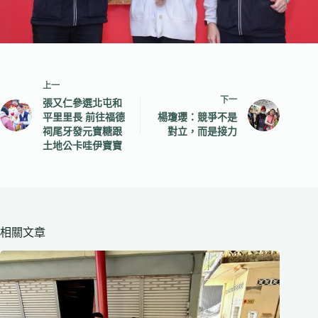
上一
下一
張又仁參選北屯和
平里里長 前往福德
楊瓊瓔：競爭不是
祠尾牙發元寶糖跟
對立，而是接力
土地公卡哇伊寶寶
相關文章