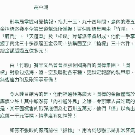
岳中興
刑事局掌握可靠情報，指九十三、九十四年間，島內的廢五
金招標案幾乎全被黑道幫派所掌握！這個圍標集團由「竹聯」、
「廈門」、「天道盟」及「松聯」等幫派集資組成，他們一手掌
握了南北三十多家廢五金公司！該集團至少「搶標」三十六件，
總金額超過五億多元！
由「竹聯」獅堂文昌會會長張恆國為首的圍標集團，「圍
標」對象包括海、陸、空及聯勤各軍種，更鎖定報廢的裝甲車、
無後座力砲及砲彈等軍備！
令人瞠目結舌的是，他們神通極為廣大，圍標的金額僅高於
底價少許！其中顯然有「內神通外鬼」之嫌！令辦案人員吃驚的
是，某軍團標售的砲彈底價為七百卅五萬元，他們「僅」以高出
底價一千元得標，精準度有如神算！
如有不張眼的廠商前往「搶標」，用言詞恐嚇已是非常客氣