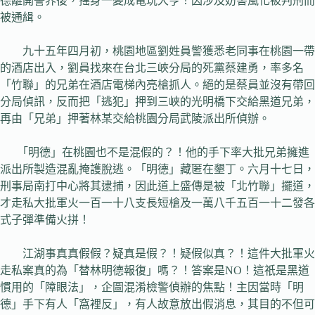
德離開警界後，搖身一變成電玩大亨！因涉及妨害風化被判刑而
被通緝。
九十五年四月初，桃園地區劉姓員警獲悉老同事在桃園一帶
的酒店出入，劉員找來在台北三峽分局的死黨蔡建勇，率多名
「竹聯」的兄弟在酒店電梯內亮槍抓人。絕的是蔡員並沒有帶回
分局偵訊，反而把「逃犯」押到三峽的光明橋下交給黑道兄弟，
再由「兄弟」押著林某交給桃園分局武陵派出所偵辦。
「明德」在桃園也不是混假的？！他的手下率大批兄弟擁進
派出所製造混亂掩護脫逃。「明德」藏匿在墾丁。六月十七日，
刑事局南打中心將其逮捕，因此道上盛傳是被「北竹聯」擺道，
才走私大批軍火一百一十八支長短槍及一萬八千五百一十二發各
式子彈準備火拼！
江湖事真真假假？疑真是假？！疑假似真？！這件大批軍火
走私案真的為「替林明德報復」嗎？！答案是NO！這祇是黑道
慣用的「障眼法」，企圖混淆檢警偵辦的焦點！主因當時「明
德」手下有人「窩裡反」，有人故意放出假消息，其目的不但可