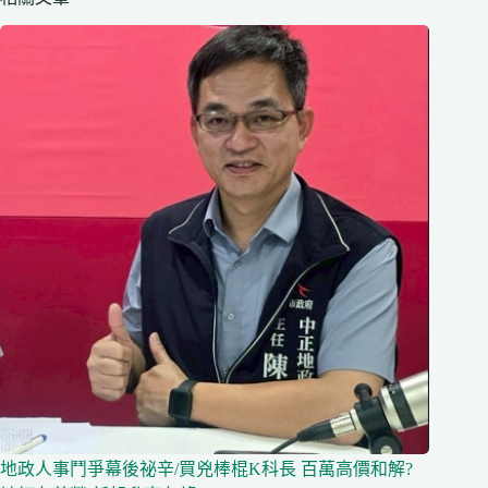
地政人事鬥爭幕後祕辛/買兇棒棍K科長 百萬高價和解?