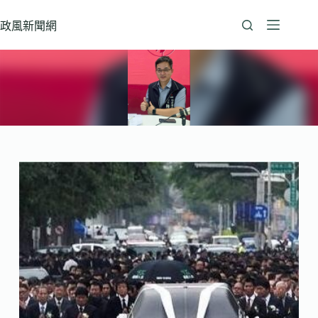
跳
至
政風新聞網
主
要
內
容