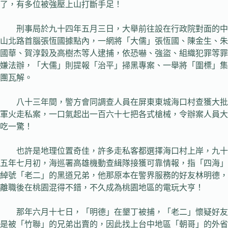
了，有多位被強壓上山打斷手足！
刑事局於九十四年五月三日，大舉前往設在行政院對面的中
山北路首腦張恆國據點內，一網將「大儒」張恆國、陳金生、朱
國華、賀淳穀及高樹杰等人逮捕，依恐嚇、強盜、組織犯罪等罪
嫌法辦，「大儒」則提報「治平」掃黑專案、一舉將「圍標」集
團瓦解。
八十三年間，警方會同調查人員在屏東東城海口村查獲大批
軍火走私案，一口氣起出一百六十七把各式槍械，令辦案人員大
吃一驚！
也許是地理位置奇佳，許多走私客都選擇海口村上岸，九十
五年七月初，海巡署高雄機動查緝隊接獲可靠情報，指「四海」
綽號「老二」的黑道兄弟，他那原本在警界服務的好友林明德，
離職後在桃園混得不錯，不久成為桃園地區的電玩大亨！
那年六月十七日，「明德」在墾丁被捕，「老二」懷疑好友
是被「竹聯」的兄弟出賣的，因此找上台中地區「朝哥」的外省