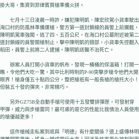
掛大哥，集資到菲律賓買槍準備火拼。
七月十三日凌晨一時許，嫌犯陳明凱、陳宏欣駕小貨車駛出
海口村的防風林準備運槍，警方第一道封鎖線的員警上前攔截，
陳明凱駕車強闖，逃了四、五百公尺，在海口村公墓附近被第二
道封鎖線的員警開槍制止，擊中陳明凱的頸部，小貨車失控翻入
稻田，員警上前將二人逮捕，陳明凱送醫不治死亡。
辦案人員打開小貨車的帆布，發現一桶桶的保溫箱！打開一
瞧，令他們大吃ㄧ驚，其中比利時制的P-90突擊步槍令他們大開
眼界！槍身僅五十點四公分，整把槍祇有一般長槍的槍托大小！
但裝五十發的彈夾，非常精巧。
另外GZ75B全自動手槍可使用十五發雙排彈匣，可發射穿
甲彈，威力與步槍雷同！最可慮的是它的性能比我情治人員使用
的槍優越更多！
這件槍械走私案到底與「明德」有什麼關係？道上盛傳林明