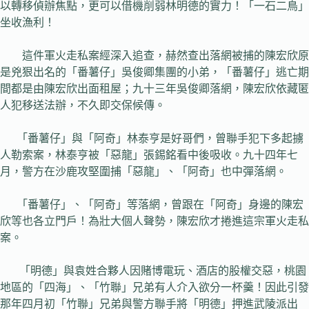
以轉移偵辦焦點，更可以借機削弱林明德的實力！「一石二鳥」
坐收漁利！
這件軍火走私案經深入追查，赫然查出落網被捕的陳宏欣原
是兇狠出名的「番薯仔」吳俊卿集團的小弟，「番薯仔」逃亡期
間都是由陳宏欣出面租屋；九十三年吳俊卿落網，陳宏欣依藏匿
人犯移送法辦，不久即交保候傳。
「番薯仔」與「阿奇」林泰亨是好哥們，曾聯手犯下多起擄
人勒索案，林泰亨被「惡龍」張錫銘看中後吸收。九十四年七
月，警方在沙鹿攻堅圍捕「惡龍」、「阿奇」也中彈落網。
「番薯仔」、「阿奇」等落網，曾跟在「阿奇」身邊的陳宏
欣等也各立門戶！為壯大個人聲勢，陳宏欣才捲進這宗軍火走私
案。
「明德」與袁姓合夥人因賭博電玩、酒店的股權交惡，桃園
地區的「四海」、「竹聯」兄弟有人介入欲分一杯羹！因此引發
那年四月初「竹聯」兄弟與警方聯手將「明德」押進武陵派出