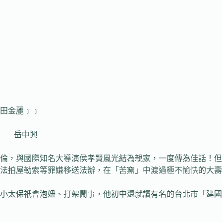
田金麗﹞﹞
興
，與國際知名大導演侯孝賢風光結為親家，一度傳為佳話！但
法拍屋勒索等罪嫌移送法辦，在「苦窯」中渡過極不愉快的大壽
太保祇會泡妞、打架鬧事，他初中還就讀有名的台北市「建國