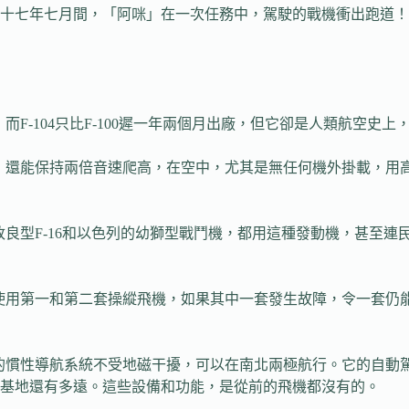
十七年七月間，「阿咪」在一次任務中，駕駛的戰機衝出跑道！
而F-104只比F-100遲一年兩個月出廠，但它卻是人類航空史
，還能保持兩倍音速爬高，在空中，尤其是無任何機外掛載，用
良型F-16和以色列的幼獅型戰鬥機，都用這種發動機，甚至連
使用第一和第二套操縱飛機，如果其中一套發生故障，令一套仍
的慣性導航系統不受地磁干擾，可以在南北兩極航行。它的自動
基地還有多遠。這些設備和功能，是從前的飛機都沒有的。