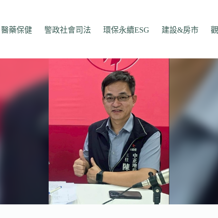
醫藥保健
警政社會司法
環保永續ESG
建設&房市