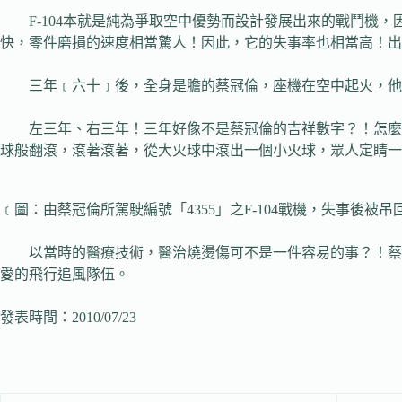
F-104本就是純為爭取空中優勢而設計發展出來的戰鬥機，
快，零件磨損的速度相當驚人！因此，它的失事率也相當高！出
三年﹝六十﹞後，全身是膽的蔡冠倫，座機在空中起火，他
左三年、右三年！三年好像不是蔡冠倫的吉祥數字？！怎麼也
球般翻滾，滾著滾著，從大火球中滾出一個小火球，眾人定睛一
﹝圖：由蔡冠倫所駕駛編號「4355」之F-104戰機，失事後被吊
以當時的醫療技術，醫治燒燙傷可不是一件容易的事？！蔡冠
愛的飛行追風隊伍。
發表時間：2010/07/23