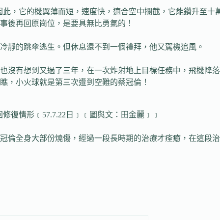
因此，它的機翼薄而短，速度快，適合空中攔截，它能鑽升至十
事後再回原崗位，是要具無比勇氣的！
冷靜的跳傘逃生。但休息還不到一個禮拜，他又駕機追風。
沒有想到又過了三年，在一次炸射地上目標任務中，飛機降落
瞧，小火球就是第三次遭到空難的蔡冠倫！
回修復情形﹝57.7.22日﹞﹝圖與文：田金麗﹞﹞
倫全身大部份燒傷，經過一段長時期的治療才痊癒，在這段治