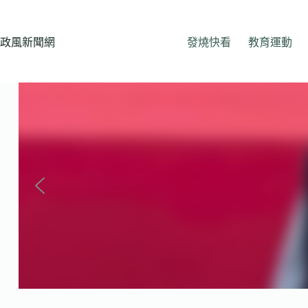
跳
至
主
政風新聞網
發燒快看
教育運動
要
內
容