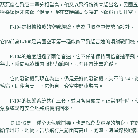
蔡冠倫在飛官中輩分相當高，他又以飛行技術高超出名，民國五
療養復健才恢復了健康，後在當時總司令特准下復飛再度升空。
F-104是根據韓戰的空戰經驗，專為爭取空中優勢而設計。
它的前身F-100是美國空軍第一種能夠平飛超音速的噴射戰鬥機，
F-104的速度超過了兩倍音速，它不僅能保持兩倍音速平飛
無比，瞬間就遠離肉眼視力範圍，只有用雷達去追蹤。
它的發動機到現在為止，仍是最好的發動機，美軍的F-4、改
毛病，即使有萬一，它仍有一套空中開車裝置。
F-104的操縱系統共有三套，並且各自獨立。正常飛行時，
急系統足可安全地將飛機飛回來。
F-104G是一種全天候戰鬥機，也是戰斧戈飛彈的前身。它
顯示地形、地物，告訴飛行員前面有高山、河流、海岸線及距離