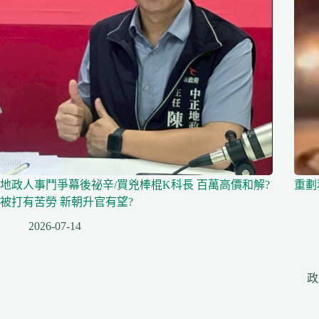
地政人事鬥爭幕後祕辛/買兇棒棍K科長 百萬高價和解?
重劃
被打有苦勞 新朝升官有望?
2026-07-14
政