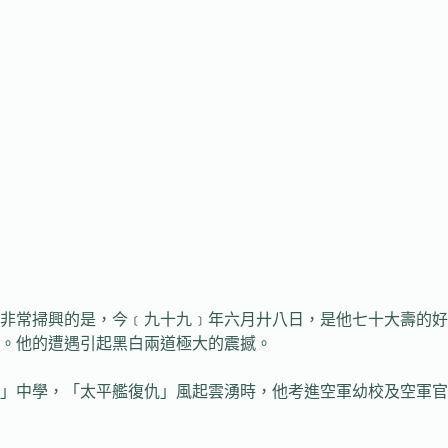
非常掃興的是，今﹝九十九﹞年六月廾八日，是他七十大壽的好
。他的遭遇引起黑白兩道極大的震撼。
」中學，「太平艦復仇」風起雲湧時，他考進空軍幼校及空軍官