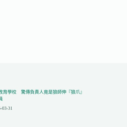
教育學校 驚傳負責人竟是狼師伸『狼爪』
員
-03-31