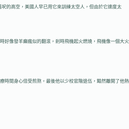
萬呎的高空，美國人早已用它來訓練太空人，但由於它速度太
時好像發羊癲瘋似的翻滾，剎時飛機起火燃燒，飛機像一個大火
療時間身心倍受煎熬，最後他以少校官階退伍，黯然離開了他熱