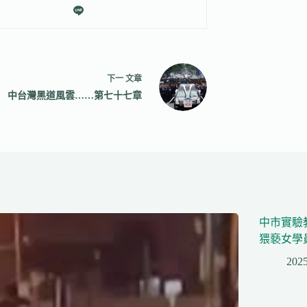
下一
文章
中台灣黑道風雲……第七十七章
中市實驗
猥褻女學
2025