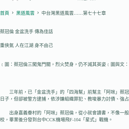
首頁
黑道風雲
中台灣黑道風雲……第七十七章
蔡冠倫 金盆洗手 傳為佳話
重俠氣 人在江湖 身不由己
﹝圖：蔡冠倫三闖鬼門關，烈火焚身，仍不減其英姿﹝圖與文：
岳中
三年前，已「金盆洗手」的「四海幫」前幫主「阿咪」蔡冠倫
日子，但卻被警方逮捕，依涉嫌組織罪犯、教唆暴力討債、強占
出身嘉義眷村的「阿咪」蔡冠倫，從小就會讀書，不像一般小
校，畢業後分發到台中CCK機場飛F-104「星式」戰機。