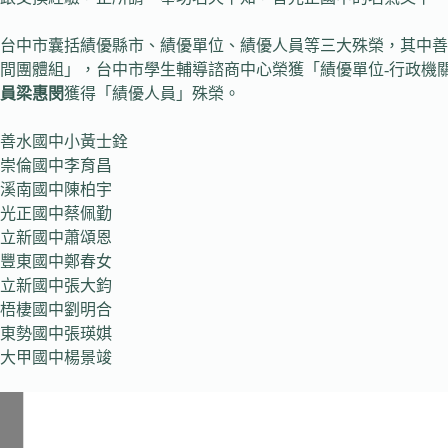
台中市囊括績優縣市、績優單位、績優人員等三大殊榮，其中善
間團體組」，台中市學生輔導諮商中心榮獲「績優單位-行政機
員梁惠閔
獲得「績優人員」殊榮。
善水國中小黃士銓
崇倫國中李育昌
溪南國中陳柏宇
光正國中蔡佩勤
立新國中蕭頌恩
豐東國中鄭春女
立新國中張大鈞
梧棲國中劉明合
東勢國中張瑛娸
大甲國中楊景竣