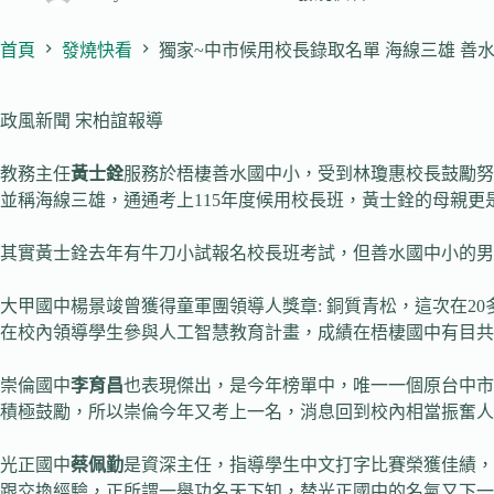
首頁
發燒快看
獨家~中市候用校長錄取名單 海線三雄 善
政風新聞 宋柏誼報導
教務主任
黃士銓
服務於梧棲善水國中小，受到林瓊惠校長鼓勵努
並稱海線三雄，通通考上115年度候用校長班，黃士銓的母親
其實黃士銓去年有牛刀小試報名校長班考試，但善水國中小的男
大甲國中楊景竣曾獲得童軍團領導人獎章: 銅質青松，這次在
在校內領導學生參與人工智慧教育計畫，成績在梧棲國中有目共
崇倫國中
李育昌
也表現傑出，是今年榜單中，唯一一個原台中市
積極鼓勵，所以崇倫今年又考上一名，消息回到校內相當振奮人
光正國中
蔡佩勤
是資深主任，指導學生中文打字比賽榮獲佳績，
跟交換經驗，正所謂一舉功名天下知，替光正國中的名氣又下一