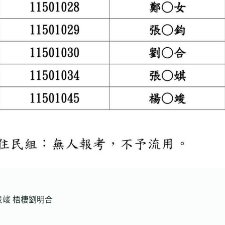
景竣 梧棲劉明合