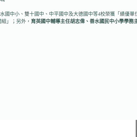
水國中小、雙十國中、中平國中及大德國中等4校榮獲「績優單位
關組」；另外，
育英國中輔導主任胡志偉、善水國民中小學學務