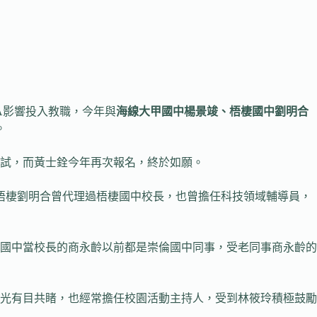
A影響投入教職，今年與
海線大甲國中楊景竣、梧棲國中劉明合
。
試，而黃士銓今年再次報名，終於如願。
。梧棲劉明合曾代理過梧棲國中校長，也曾擔任科技領域輔導員，
國中當校長的商永齡以前都是崇倫國中同事，受老同事商永齡的
光有目共睹，也經常擔任校園活動主持人，受到林筱玲積極鼓勵