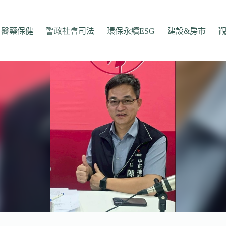
醫藥保健
警政社會司法
環保永續ESG
建設&房市