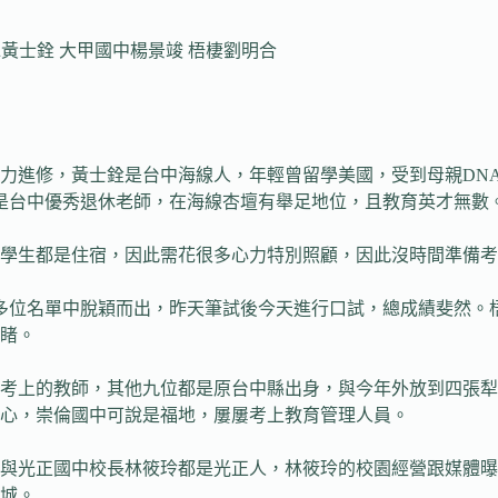
水黃士銓 大甲國中楊景竣 梧棲劉明合
力進修，黃士銓是台中海線人，年輕曾留學美國，受到母親DN
更是台中優秀退休老師，在海線杏壇有舉足地位，且教育英才無數
學生都是住宿，因此需花很多心力特別照顧，因此沒時間準備考
20多位名單中脫穎而出，昨天筆試後今天進行口試，總成績斐然
睹。
考上的教師，其他九位都是原台中縣出身，與今年外放到四張犁
心，崇倫國中可說是福地，屢屢考上教育管理人員。
與光正國中校長林筱玲都是光正人，林筱玲的校園經營跟媒體曝
城。