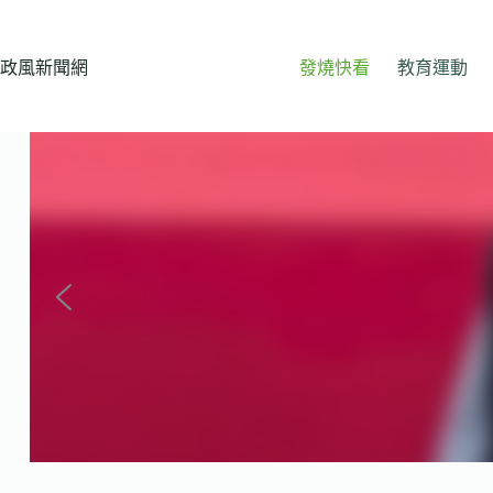
跳
至
主
政風新聞網
發燒快看
教育運動
要
內
容