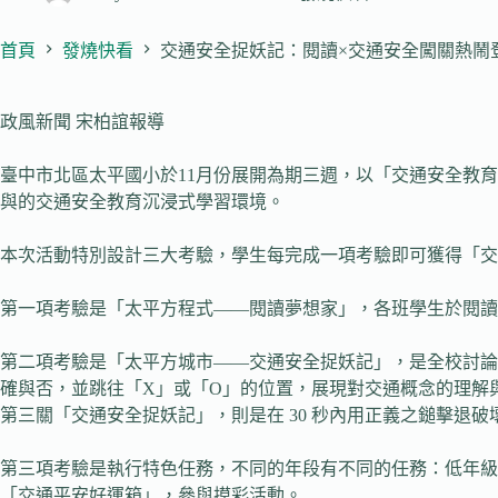
首頁
發燒快看
交通安全捉妖記：閱讀×交通安全闖關熱鬧
政風新聞 宋柏誼報導
臺中市北區太平國小於11月份展開為期三週，以「交通安全教
與的交通安全教育沉浸式學習環境。
本次活動特別設計三大考驗，學生每完成一項考驗即可獲得「交
第一項考驗是「太平方程式——閱讀夢想家」，各班學生於閱
第二項考驗是「太平方城市——交通安全捉妖記」，是全校討論
確與否，並跳往「X」或「O」的位置，展現對交通概念的理解
第三關「交通安全捉妖記」，則是在 30 秒內用正義之鎚擊退
第三項考驗是執行特色任務，不同的年段有不同的任務：低年
「交通平安好運箱」，參與摸彩活動。