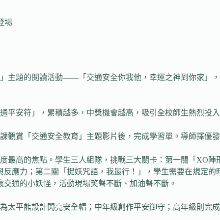
登場
育」主題的閱讀活動——「交通安全你我他，幸運之神到你家」
通平安符」，累積越多，中獎機會越高，吸引全校師生熱烈投入
讀課觀賞「交通安全教育」主題影片後，完成學習單。導師擇優
度最高的焦點。學生三人組隊，挑戰三大關卡：第一關「XO陣
與反應力；第二關「捉妖咒語，我最行！」，學生需要在規定的
破壞交通的小妖怪，活動現場笑聲不斷、加油聲不斷。
級為太平熊設計閃亮安全帽；中年級創作平安御守；高年級則完