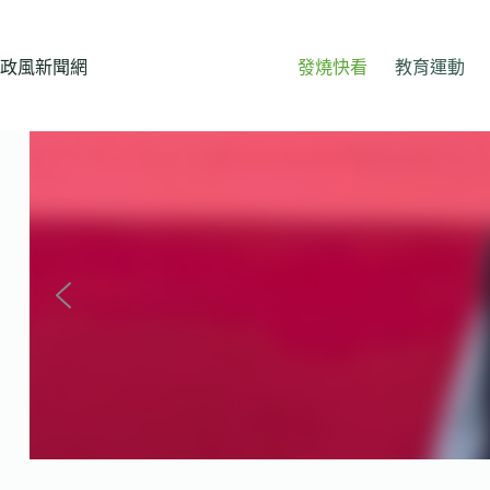
跳
至
主
政風新聞網
發燒快看
教育運動
要
內
容