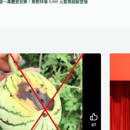
發一萬變更划算！東勢林場 9,999 元套票超殺登場