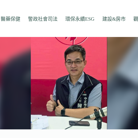
醫藥保健
警政社會司法
環保永續ESG
建設&房市