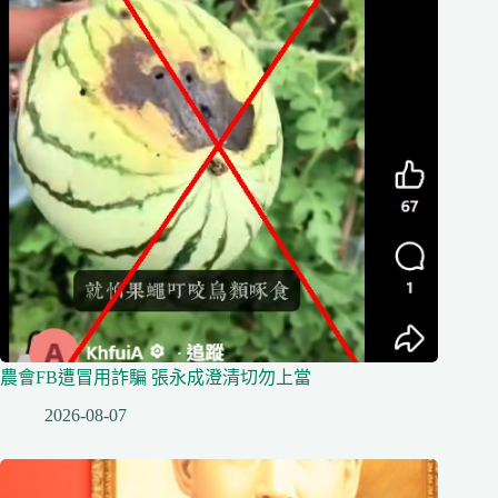
農會FB遭冒用詐騙 張永成澄清切勿上當
2026-08-07