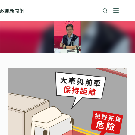
跳
至
政風新聞網
主
要
內
容