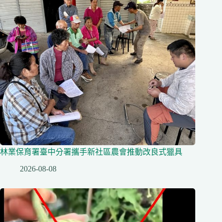
林業保育署臺中分署攜手新社區農會推動改良式獵具
2026-08-08