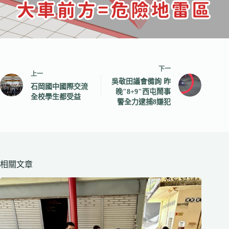
下一
上一
吳敬田議會備詢 昨
石岡國中國際交流
晚"8+9"西屯鬧事
全校學生都受益
警全力逮捕8嫌犯
相關文章