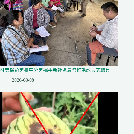
林業保育署臺中分署攜手新社區農會推動改良式獵具
2026-08-08