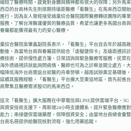
縮短了醫療時間，感覺對身體與精神都有很大的保障；另外馬來
西亞的台商林先生則很期待遠距醫療「看醫生」在馬來西亞開始
進行，因為友人曾經接受過童綜合醫院國際醫療轉送團隊的專業
服務，了解台灣醫護優質的醫療品質，希望也讓更多馬國台商與
眷屬都能獲得最有力的安心醫療。
童綜合醫院吳肇鑫副院長表示，「看醫生」平台自去年於越南啟
動後，為當地台商與眷屬提供結合「虛擬健保卡」及遠距通訊診
療技術，提供慢性處方箋、日常諮詢與緊急醫療等服務，民眾在
海外透過視訊就能詢問病情，醫師也可為之診察並開立處方，大
幅降低海外台商需返台就醫的舟車勞頓。越南試辦奠定基礎後，
延續其服務經驗，「看醫生」平台擴大至東協地區，首先前進台
商聚集且醫療需求殷切的馬來西亞。
這次「看醫生」擴大服務在中華電信與LINE提供雲端平台、5G
與資安技術支援下，再新增24小時支援體系，提升緊急醫療應對
能力；串接健保雲端藥歷，保障個資安全；由當地台商總會彙整
台商名冊提供給醫院核對流程，強化用藥追蹤。