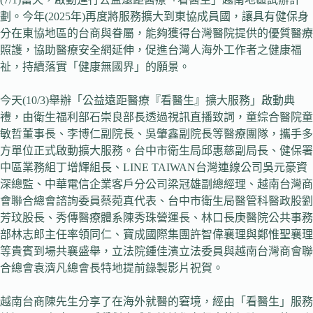
劃。今年(2025年)再度將服務擴大到東協成員國，讓具有健保身
分在東協地區的台商與眷屬，能夠獲得台灣醫院提供的優質醫療
照護，協助醫療安全網延伸，促進台灣人海外工作者之健康福
祉，持續落實「健康無國界」的願景。
今天(10/3)舉辦「公益遠距醫療『看醫生』擴大服務」啟動典
禮，由衛生福利部石崇良部長透過視訊直播致詞，童綜合醫院童
敏哲董事長、李博仁副院長、吳肇鑫副院長等醫療團隊，攜手多
方單位正式啟動擴大服務。台中市衛生局邱惠慈副局長、健保署
中區業務組丁增輝組長、LINE TAIWAN台灣連線公司吳元豪資
深總監、中華電信企業客戶分公司梁冠雄副總經理、越南台灣商
會聯合總會諮詢委員蔡菀真代表、台中市衛生局醫管科醫政股劉
芳玟股長、秀傳醫療體系陳秀珠營運長、林口長庚醫院公共事務
部林志郎主任率領同仁、寶成國際集團許智偉襄理與鄭惟聖襄理
等貴賓到場共襄盛舉，立法院鍾佳濱立法委員與越南台灣商會聯
合總會袁濟凡總會長特地提前錄製影片祝賀。
越南台商陳先生分享了在海外就醫的窘境，經由「看醫生」服務