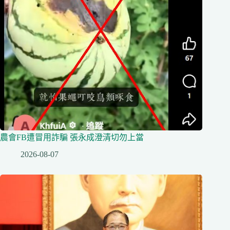
農會FB遭冒用詐騙 張永成澄清切勿上當
2026-08-07