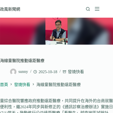
跳
至
政風新聞網
主
要
內
容
海線童醫院推動遠距醫療
sunny
2025-10-18
發燒快看
首頁
發燒快看
海線童醫院推動遠距醫療
童綜合醫院響應政府推動遠距醫療，共同提升在海外的台商就醫
便利性，繼2024年同步與新修正的《通訊診察治療辦法》實施日
(7/1)當天，啟動進行公益遠距醫療「看醫生」越南地區試辦計