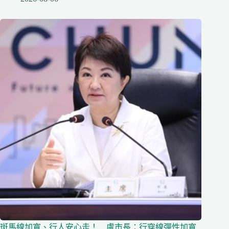
斑馬線加寬、行人安心走！ 盧市長：行穿線彈性加寬