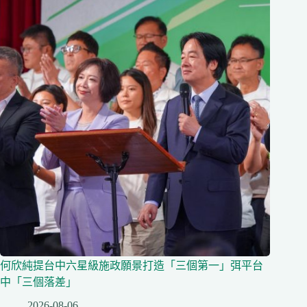
何欣純提台中六星級施政願景打造「三個第一」弭平台
中「三個落差」
2026-08-06