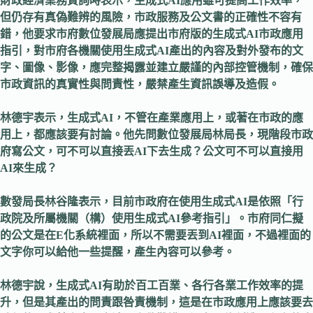
財政經濟業務質詢時表示，生成式AI應用雖可提高工作效率，
但仍存有真偽難辨的風險，市政服務及公文書的正確性不容有
錯，他要求市府數位發展局應提出市府版的生成式AI市政應用
指引，對市府各機關使用生成式AI產出的內容及對外發布的文
字、圖像、影像，應完整揭露並建立嚴謹的內部控管機制，確保
市政資訊的真實性與問責性，嚴禁產生資訊誤導及造假。
林德宇表示，生成式AI，不管在產業應用上，或著在市政的應
用上，都應該要有討論。他先問數位發展局林局長，現階段市政
府寫公文，可不可以直接丟AI下去生成？公文可不可以直接用
AI來生成？
數發局長林谷隆表示，目前市政府在使用生成式AI是依照「行
政院及所屬機關（構）使用生成式AI參考指引」。市府同仁擬
的公文是在E化系統裡面，所以不需要丟到AI裡面，不過裡面的
文字你可以給他一些提醒，產生內容可以參考。
林德宇說，生成式AI有助於百工百業、各行各業工作效率的提
升，但是其產出的問責跟咎責機制，這是在市政應用上應該要去