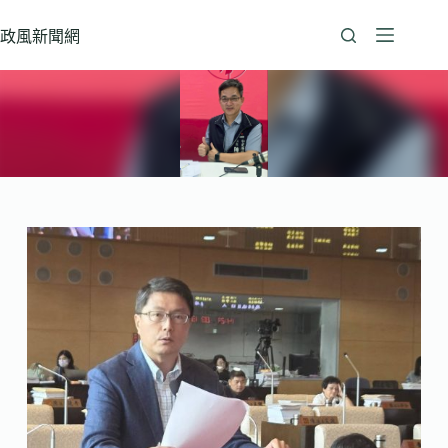
跳
至
政風新聞網
主
要
內
容