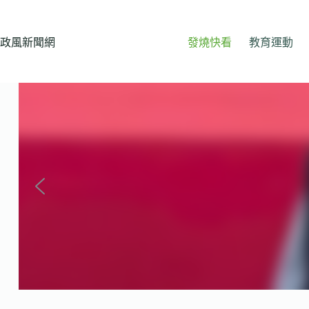
跳
至
主
政風新聞網
發燒快看
教育運動
要
內
容