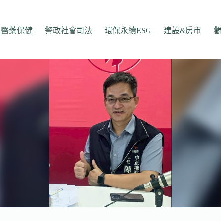
醫藥保健
警政社會司法
環保永續ESG
建設&房市