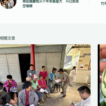
南投國慶焰火十年來最盛大 16日試夜
竹
空璀燦
相關文章