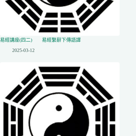
易經講座(四二) 易經繫辭下傳語譯
2025-03-12