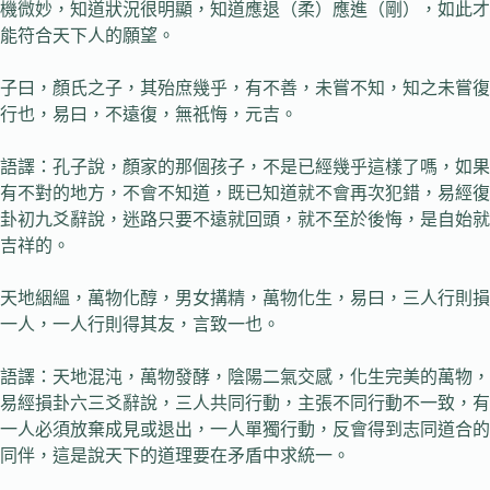
機微妙，知道狀況很明顯，知道應退（柔）應進（剛），如此才
能符合天下人的願望。
子曰，顏氏之子，其殆庶幾乎，有不善，未嘗不知，知之未嘗復
行也，易曰，不遠復，無祇悔，元吉。
語譯：孔子說，顏家的那個孩子，不是已經幾乎這樣了嗎，如果
有不對的地方，不會不知道，既已知道就不會再次犯錯，易經復
卦初九爻辭說，迷路只要不遠就回頭，就不至於後悔，是自始就
吉祥的。
天地絪縕，萬物化醇，男女搆精，萬物化生，易曰，三人行則損
一人，一人行則得其友，言致一也。
語譯：天地混沌，萬物發酵，陰陽二氣交感，化生完美的萬物，
易經損卦六三爻辭說，三人共同行動，主張不同行動不一致，有
一人必須放棄成見或退出，一人單獨行動，反會得到志同道合的
同伴，這是說天下的道理要在矛盾中求統一。