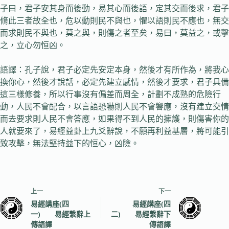
子曰，君子安其身而後動，易其心而後語，定其交而後求，君子
脩此三者故全也，危以動則民不與也，懼以語則民不應也，無交
而求則民不與也，莫之與，則傷之者至矣，易曰，莫益之，或擊
之，立心勿恒凶。
語譯：孔子說，君子必定先安定本身，然後才有所作為，將我心
換你心，然後才說話，必定先建立感情，然後才要求，君子具備
這三樣修養，所以行事沒有偏差而周全，計劃不成熟的危險行
動，人民不會配合，以言語恐嚇則人民不會響應，沒有建立交情
而去要求則人民不會答應，如果得不到人民的擁護，則傷害你的
人就要來了，易經益卦上九爻辭說，不願再利益基層，將可能引
致攻擊，無法堅持益下的恒心，凶險。
上一
下一
易經講座(四
易經講座(四
一) 易經繫辭上
二) 易經繫辭下
傳語譯
傳語譯