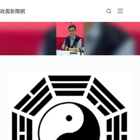
跳
至
政風新聞網
主
要
內
容