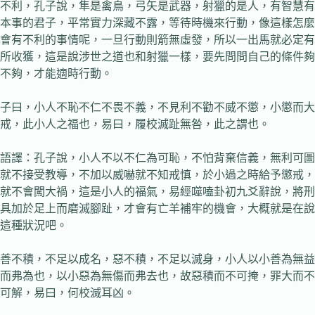
不利，孔子說，隼是禽鳥，弓矢是武器，射獵的是人，有智慧有
本事的君子，平常實力深藏不露，等待時機來行動，像這樣怎麼
會有不利的事情呢，一旦行動則箭無虛發，所以一出馬就必定有
所收獲，這是說涉世之道也和射獵一樣，要先問問自己的條件夠
不夠，才能適時行動。
子曰，小人不恥不仁不畏不義，不見利不勸不威不懲，小懲而大
戒，此小人之福也，易曰，履校滅趾無咎，此之謂也。
語譯：孔子說，小人不以不仁為可恥，不怕背棄信義，無利可圖
就不接受教導，不加以威嚇就不知戒慎，於小過之時給予懲戒，
就不會闖大禍，這是小人的福氣，易經噬嗑卦初九爻辭說，將刑
具加於足上而磨滅腳趾，才會有亡羊補牢的機會，大概就是在說
這種狀況吧。
善不積，不足以成名，惡不積，不足以滅身，小人以小善為無益
而弗為也，以小惡為無傷而弗去也，故惡積而不可掩，罪大而不
可解，易曰，何校滅耳凶。