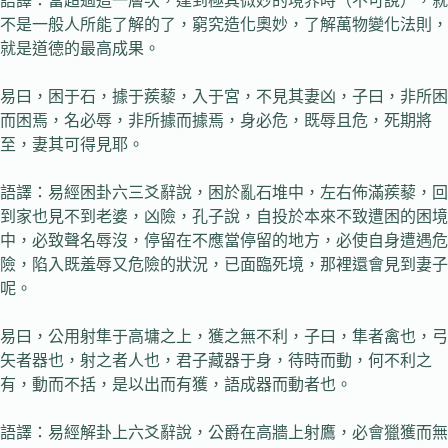
語譯：當超過這一層次，達到極其微妙的境界時（不可說），就
不是一般人所能了解的了，窮究造化奧妙，了解萬物變化法則，
就是道德的最高成果。
易曰，困于石，據于蒺藜，入于宮，不見其妻凶，子曰，非所困
而困焉，名必辱，非所據而據焉，身必危，既辱且危，死期將
至，妻其可得見耶。
語譯：易經困卦六三爻辭說，困於亂石堆中，左右佈滿蒺藜，回
到家也見不到老婆，凶險，孔子說，自投於本來不致遭困的困境
中，必致聲名辱沒，停留在不應當停留的地方，必使自身遭遇危
險，陷入既羞辱又危險的狀況，已面臨死境，那裡還會見到妻子
呢。
易曰，公用射隼于高墉之上，獲之無不利，子曰，隼者禽也，弓
矢者器也，射之者人也，君子藏器于身，待時而動，何不利之
有，動而不括，是以出而有獲，語成器而動者也。
語譯：易經解卦上六爻辭說，公爵在高牆上射鷹，必會獵獲而無