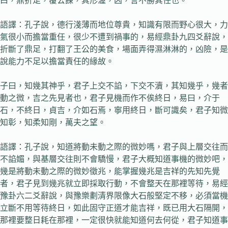
曰，鼎折足，覆公餗，其形渥，凶，言不勝其任也。
語譯：孔子說，德行淺薄而地位尊貴，知識有限而野心很大，力
氣很小而擔當重任，很少不遭到禍事的，易經鼎卦九四爻辭說，
折斷了鼎足，打翻了王公的美食，場面弄得濕淋淋的，凶險，是
說能力不足以擔當責任的緣故。
子曰，知幾其神乎，君子上交不諂，下交不瀆，其知幾乎，幾者
動之微，吉之先見者也，君子見機而作不俟終日，易曰，介于
石，不終日，貞吉，介如石焉，寧用終日，斷可識矣，君子知微
知彰，知柔知剛，萬夫之望。
語譯：孔子說，知道將動未動之際的微妙嗎，君子與上層交往而
不諂媚，與基層交往則不會驕慢，君子大概知道事機的微妙吧，
幾是將動未動之際的微妙徵兆，能掌握幾兆是吉祥的先知先覺
者，君子見到幾兆就立即採取行動，不會整天在那裡等待，易經
豫卦六二爻辭說，與豫樂劃清界限像大石般堅定不移，必須當機
立斷不用等待終日，如此固守正道才能吉祥，既已用大石隔開，
那裡要整日耗在那裡，一定很快就能知道何去何從，君子知道事