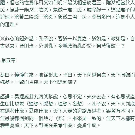
體，但它的性質作用又如何呢？陽爻相當於君王，陰爻相當於人
民，陽卦一陽爻二陰爻，象徵一君二民，號令歸一，這是君子的
道理，陰卦二陽爻一陰爻，象徵二君一民，令出多門，這是小人
的道理。
※非心的題外話：孔子說，吾道一以貫之，道如是，政如是，自
古以來，合則治，分則亂，多黨政治亂紛紛，何時復歸一？
第五章
易曰，憧憧往來，朋從爾思，子曰，天下何思何慮，天下同歸而
殊塗，一致而百慮，天下何思何慮？
語譯：易經咸卦九四爻辭說，心思不定，來來去去，有心思就產
生朋比現象（連想、感想、理想、妄想），孔子說，天下人到底
在思考什麼，憂慮什麼，天下人走的道路及思考，雖各有不同，
但最後都回到同一個地方（死），本來是一致的，但天下人卻有
種種憂慮，天下人到底在思考什麼，憂慮什麼。