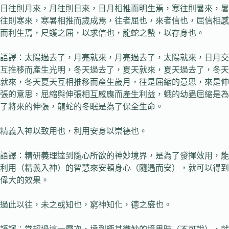
日往則月來，月往則日來，日月相推而明生焉，寒往則暑來，暑
往則寒來，寒暑相推而歲成焉，往者屈也，來者信也，屈信相感
而利生焉，尺蠖之屈，以求信也，龍蛇之蟄，以存身也。
語譯：太陽過去了，月亮就來，月亮過去了，太陽就來，日月交
互推移而產生光明，冬天過去了，夏天就來，夏天過去了，冬天
就來，冬天夏天互相推移而產生歲月，往是屈縮的意思，來是伸
張的意思，屈縮與伸張相互感應而產生利益，蛾的幼蟲屈縮是為
了將來的伸張，龍蛇的冬眠是為了保全生命。
精義入神以致用也，利用安身以崇德也。
語譯：精研義理達到隨心所欲的神妙境界，是為了發揮效用，能
利用（精義入神）的智慧來安頓身心（隨遇而安），就可以得到
偉大的效果。
過此以往，未之或知也，窮神知化，德之盛也。