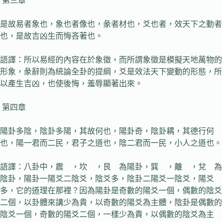
第三章
是故易者象也，象也者像也，彖者材也，爻也者，效天下之動者
也，是故吉凶生而悔吝著也。
語譯：所以易經的內容在於象徵，而所謂象徵是模擬天地萬物的
形象，彖辭則為統論全卦的提綱，爻是效法天下變動的形態，所
以產生吉凶，也使後悔，羞辱顯著出來。
第四章
陽卦多陰，陰卦多陽，其故何也，陽卦奇，陰卦耦，其德行何
也，陽一君而二民，君子之道也，陰二君而一民，小人之道也。
語譯：八卦中，震 ，坎 ，艮 為陽卦，巽 ，離 ，兌 為
陰卦，陽卦一陽爻二陰爻，陰爻多，陰卦二陽爻一陰爻，陽爻
多，它的道理在那裡？因為陽卦是奇數的陽爻一個，偶數的陰爻
二個，以卦體來講少為貴，以奇數的陽爻為主體，陰卦是偶數的
陰爻一個，奇數的陽爻二個，一樣少為貴，以偶數的陰爻為主