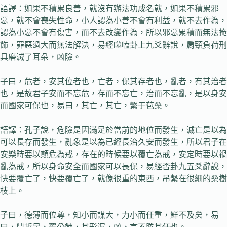
語譯：如果不積累良善，就沒有辦法功成名就，如果不積累邪
惡，就不會喪失性命，小人認為小善不會有利益，就不去作為，
認為小惡不會有傷害，而不去改變作為，所以邪惡累積而無法掩
飾，罪惡過大而無法解決，易經噬嗑卦上九爻辭說，肩頸負荷刑
具磨滅了耳朵，凶險。
子曰，危者，安其位者也，亡者，保其存者也，亂者，有其治者
也，是故君子安而不忘危，存而不忘亡，治而不忘亂，是以身安
而國家可保也，易曰，其亡，其亡，繫于苞桑。
語譯：孔子說，危險是因滿足於當前的地位而發生，滅亡是以為
可以長存而發生，亂象是以為已經長治久安而發生，所以君子在
安樂時要以顛危為戒，存在的時候要以覆亡為戒，安定時要以禍
亂為戒，所以身命安全而國家可以長保，易經否卦九五爻辭說，
快要覆亡了，快要覆亡了，就像很重的東西，吊繫在很細的桑樹
枝上。
子曰，德薄而位尊，知小而謀大，力小而任重，鮮不及矣，易