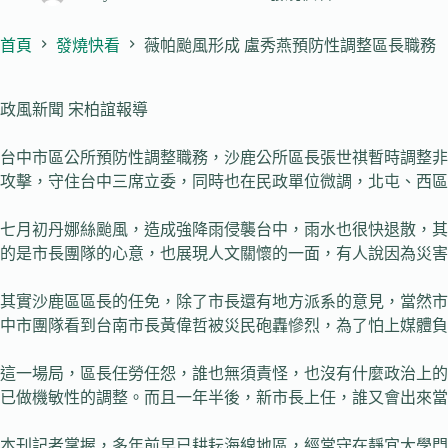
首頁
發燒快看
薇帕颱風形成 盧秀燕預防性調整區長職務
政風新聞 宋柏誼報導
台中市區公所預防性調整職務，沙鹿公所區長張世祺暫時調整非
攻擊，守住台中三席立委，同時也在民政單位微調，北屯、西
七月初丹娜絲颱風，造成強降雨侵襲台中，雨水也很快退散，其
的是市長團隊的心意，也展現人文關懷的一面，有人說因為災害
其實沙鹿區區長的任免，除了市長還有地方派系的意見，當然市
中市團隊看到台南市長黃偉哲被災民砲轟慘烈，為了怕上媒體負
這一場局，區長任勞任怨，誰也無須責怪，也沒有什麼政治上的
已做機敏性的調整。而且一年半後，新市長上任，誰又會出來當
本刊記者掌握，多年前早已耕耘海線地區，經常守在靜宜大學門