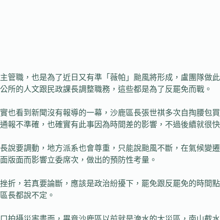
主管職，也是為了近日又有準「薇帕」颱風將形成，盧團隊做此
區公所的人文跟民政課長調整職務，這些都是為了反罷免而戰。
實也看到新聞沒有報導的一幕，沙鹿區長張世祺多次自掏腰包買
通報不準確，也確實有此事因為時間差的影響，不過後續就很快
長說要調動，地方派系也會尊重，只能說颱風不斷，在氣候變遷
面版面而影響立委席次，做出的預防性考量。
挫折，若真要論斷，應該是政治紛擾下，罷免跟反罷免的時間點
區長都說不定。
口拍攝災害畫面，畢竟沙鹿區以前就是淹水的大災區，南山截水