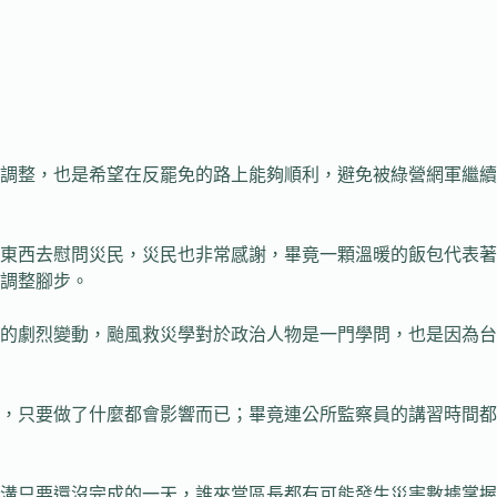
調整，也是希望在反罷免的路上能夠順利，避免被綠營網軍繼續
東西去慰問災民，災民也非常感謝，畢竟一顆溫暖的飯包代表著
調整腳步。
的劇烈變動，颱風救災學對於政治人物是一門學問，也是因為台
，只要做了什麼都會影響而已；畢竟連公所監察員的講習時間都
溝只要還沒完成的一天，誰來當區長都有可能發生災害數據掌握