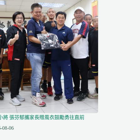
小將 張芬郁攜家長贈風衣鼓勵勇往直前
-08-06