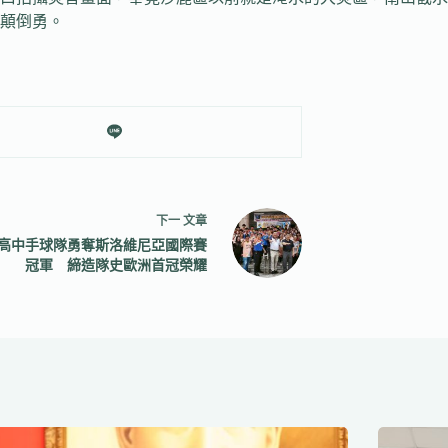
顛倒勇。
下一
文章
高中手球隊勇奪斯洛維尼亞國際賽
冠軍 締造隊史歐洲首冠榮耀