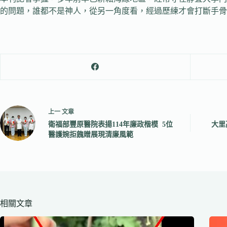
的問題，誰都不是神人，從另一角度看，經過歷練才會打斷手骨
上一
文章
衛福部豐原醫院表揚114年廉政楷模 5位
大里
醫護婉拒餽贈展現清廉風範
相關文章