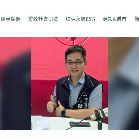
醫藥保健
警政社會司法
環保永續ESG
建設&房市