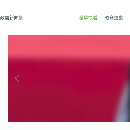
跳
至
主
政風新聞網
發燒快看
教育運動
要
內
容