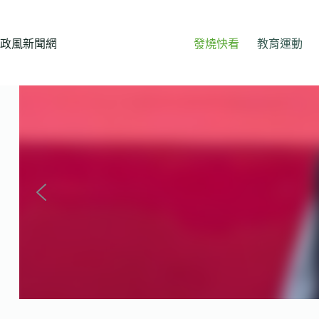
跳
至
主
政風新聞網
發燒快看
教育運動
要
內
容