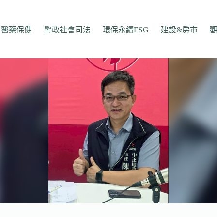
醫藥保健
警政社會司法
環保永續ESG
建設&房市