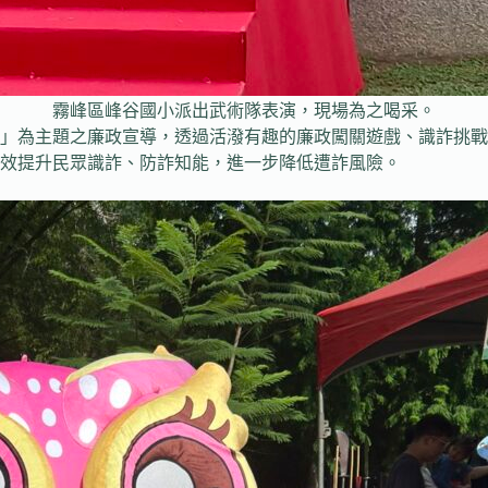
霧峰區峰谷國小派出武術隊表演，現場為之喝采。
」為主題之廉政宣導，透過活潑有趣的廉政闖關遊戲、識詐挑戰
效提升民眾識詐、防詐知能，進一步降低遭詐風險。