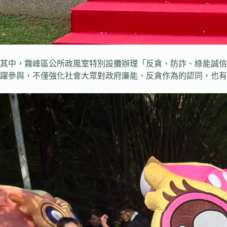
其中，霧峰區公所政風室特別設攤辦理「反貪、防詐、綠能誠信
躍參與，不僅強化社會大眾對政府廉能、反貪作為的認同，也有