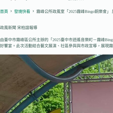
首頁
發燒快看
霧峰公所政風室「2025霧峰Bingo銅樂會
政風新聞 宋柏誼報導
由臺中市霧峰區公所主辦的「2025臺中市逍遙音樂町－霧峰Bi
好饗宴。此次活動結合藝文展演、社區參與與市政宣導，展現霧