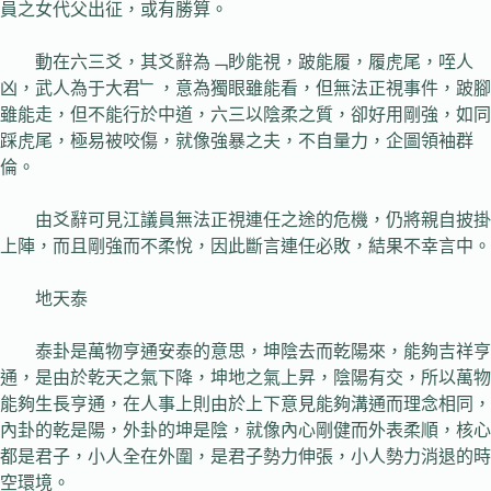
員之女代父出征，或有勝算。
動在六三爻，其爻辭為﹁眇能視，跛能履，履虎尾，咥人
凶，武人為于大君﹂，意為獨眼雖能看，但無法正視事件，跛腳
雖能走，但不能行於中道，六三以陰柔之質，卻好用剛強，如同
踩虎尾，極易被咬傷，就像強暴之夫，不自量力，企圖領袖群
倫。
由爻辭可見江議員無法正視連任之途的危機，仍將親自披掛
上陣，而且剛強而不柔悅，因此斷言連任必敗，結果不幸言中。
地天泰
泰卦是萬物亨通安泰的意思，坤陰去而乾陽來，能夠吉祥亨
通，是由於乾天之氣下降，坤地之氣上昇，陰陽有交，所以萬物
能夠生長亨通，在人事上則由於上下意見能夠溝通而理念相同，
內卦的乾是陽，外卦的坤是陰，就像內心剛健而外表柔順，核心
都是君子，小人全在外圍，是君子勢力伸張，小人勢力消退的時
空環境。