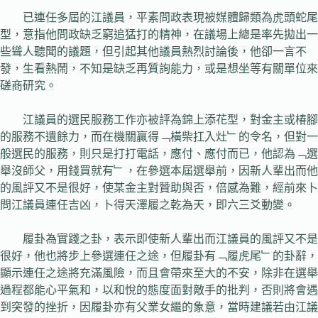
已連任多屆的江議員，平素問政表現被媒體歸類為虎頭蛇尾
型，意指他問政缺乏窮追猛打的精神，在議場上總是率先拋出一
些聳人聽聞的議題，但引起其他議員熱烈討論後，他卻一言不
發，生看熱鬧，不知是缺乏再質詢能力，或是想坐等有關單位來
磋商研究。
江議員的選民服務工作亦被評為錦上添花型，對金主或椿腳
的服務不遺餘力，而在機關贏得﹁橫柴扛入灶﹂的令名，但對一
般選民的服務，則只是打打電話，應付、應付而已，他認為﹁選
舉沒師父，用錢買就有﹂，在參選本屆選舉前，因新人輩出而他
的風評又不是很好，使某金主對贊助與否，倍感為難，經前來卜
問江議員連任吉凶，卜得天澤履之乾為天，即六三爻動變。
履卦為實踐之卦，表示即使新人輩出而江議員的風評又不是
很好，他也將步上參選連任之途，但履卦有﹁履虎尾﹂的卦辭，
顯示連任之途將充滿風險，而且會帶來至大的不安，除非在選舉
過程都能心平氣和，以和悅的態度面對敵手的批判，否則將會遇
到突發的挫折，因履卦亦有父業女繼的象意，當時建議若由江議