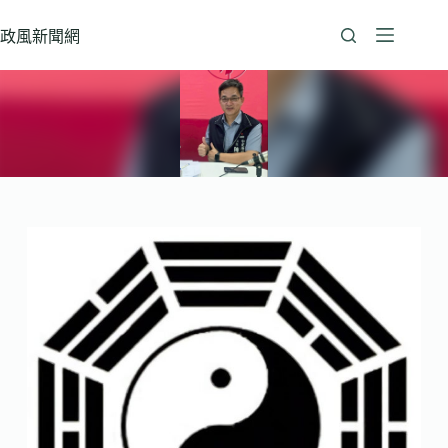
跳
至
政風新聞網
主
要
內
容