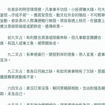
在泰卦的時空環境裡，凡事事半功倍，小投資賺大錢，可大
富但﹁守成不易﹂，應居安思危，動爻在外卦的階段，不可輕舉
妄動，泰卦表示人際溝通暢行無阻。很容易遇上桃花，在健康上
應注意縱慾過度或肥胖症、遺傳疾患。
初九爻占：有利整合資源或除舊佈新，但凡事都宜團體合
進，有因人成事之象，裙帶關係佳。
九二爻占：有奉使遠行，開發對岸的現象，用人宜寬，處事
宜決。
九三爻占：食為日月蝕之缺，有如完美事物有了欠缺，意圖
遷居轉業將動搖不安。
六四爻占：景況已漸沒落，賴同業親鄰相助，吉凶則僅及親
鄰，未及自己。