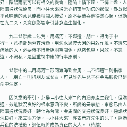
昇，陰陽兩氣可以有相交的機會，隱喻上情下達，下情上達，人
際溝通狀況優良，而小往大來通常亦指事半功倍的狀況，卦意似
乎意味他的意見能獲相關人接受，原本要恭喜他得遂心願，但動
在九二爻，爻意卻影響牽引卦意產生變化。
九二爻辭說﹁包荒，用馮河，不遐遺，朋亡，得尚于中
行﹂，意指能夠包容污穢，用泅水過渡大河的果敢作風。不遺忘
疏遠的人，必要時不惜斷絕朋黨關係，能夠包容，果敢，不忘
遠，不溺私，是因重視中庸的行事原則。
爻辭中的﹁用馮河﹂形同渡海到金馬，﹁不遐遺﹂則指家
人，﹁朋亡﹂則指朋友或女友，可見許先生兒子在金馬服役已是
命中注定。
因爻意的牽引，卦辭﹁小往大來﹂的內涵亦產生變化，但溝
通、效能狀況良好的根本意涵不變，所變的是事態，事態已由人
際溝通狀況良好，轉化為台灣，金馬間的交通狀況良好，通訊狀
況良好，來去很方便，﹁小往大來﹂亦表示許先生的兒子，經過
兵役的洗禮後，退伍時將成為真正的大人。（待續）