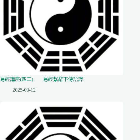
易經講座(四二) 易經繫辭下傳語譯
2025-03-12