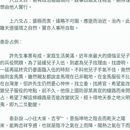
六五爻占：易有政治婚姻傾向，謀事透過女性為宜，期待理
想由他人實行。
上六爻占：盛極而衷，遠略不可圖，應退而治近、治內，此
雖天道循環之自然，實亦人事所自取。
泰卦占例：
許先生事業有成，家庭生活美滿，近年來最大的煩惱足兒子
的兵役問題，為了延緩兒子入伍，到處為兒子找理由，找證明，
一延再延終究仍要面臨入伍的時刻，不料他兒子手氣不佳，竟然
抽到金馬獎，雖然親友都說金馬現在已非戰地，在金馬服役不比
在台灣差，但許先生仍然憂心忡忡，找立委，找將官，希望能改
變兒子服役的地點，前不久，他搭上國防部某高官的線路而來問
占，希望了解這條線路是否能改變狀況，經卜得地天泰之地火明
夷，即九二爻動變。
泰卦說﹁小往大來，吉亨﹂，意指坤地之陰去而乾天之陽
來，能夠吉祥亨通，也就是陰冷之氣在上而降，陽熱之氣在下而