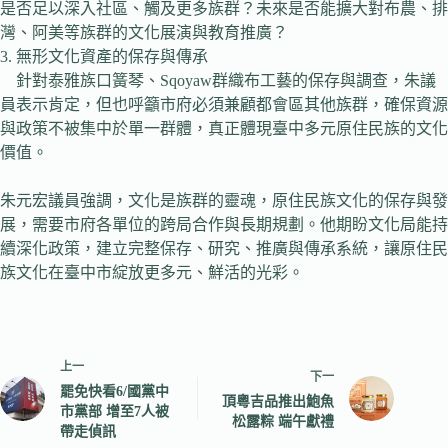
是否足以深入社區、觸及更多族群？未來是否能擴大對布農、排
灣、阿美等族群的文化展演與教育推廣？
3. 無形文化資產的保存與傳承
針對泰雅族口簧琴、Sqoyaw群織布工藝的保存與調查，朱議
員表示肯定，但也呼籲市府必須兼顧都會區其他族群，確保資源
與政策不被集中於單一群體，真正體現臺中多元原住民族的文化
價值。
朱元宏議員強調，文化是族群的靈魂，原住民族文化的保存與發
展，需要市府各單位的跨局合作與長期規劃。他期盼文化局能持
續深化政策，建立完整保存、研究、推廣與傳承系統，讓原住民
族文化在臺中市綻放更多元、鮮活的光彩。
上一
下一
罷免快看6/國黨中
頂粵吉品推出鮑魚
市黨部 增至7人被
松露粽 端午獻禮
帶走偵訊