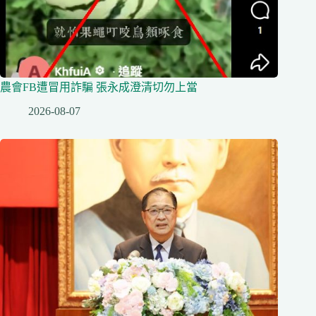
農會FB遭冒用詐騙 張永成澄清切勿上當
2026-08-07