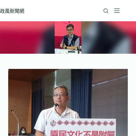
跳
至
政風新聞網
主
要
內
容