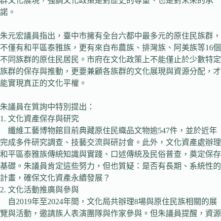
群文化展現，強調文化政策是對歷史的尊重、也是對未來的承
諾。
朱元宏議員指出，臺中市擁有全台六都中最多元的原住民族群，
不僅有和平區泰雅族，更有來自布農族、排灣族、阿美族等16個
不同族群的原住民居民。市府在文化政策上不能僅止於少數特定
族群的保存與推動，更要兼顧各族群的文化展現與資源分配，才
能實現真正的文化平權。
朱議員在質詢中特別提出：
1. 文化資產保存與研究
纖維工藝博物館目前典藏原住民織品文物逾547件，並於近年
完成多件研究調查、技藝交流與研討會。此外，文化資產處辦理
和平區泰雅族傳統知識與實踐、口述傳統及民俗普查，奠定保存
基礎。朱議員肯定這些努力，但也質疑：是否有長期、系統性的
計畫，確保文化資產永續發展？
2. 文化活動推廣與參與
自2019年至2024年間，文化局共辦理8場與原住民族相關的展
覽與活動，邀請族人表演團隊與作家參與。但朱議員提醒，資源