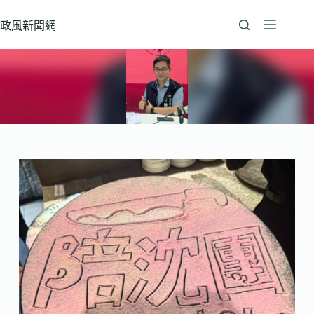
跳
至
政風新聞網
主
要
內
容