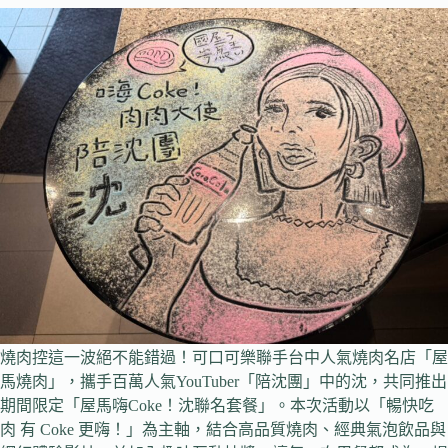
燒肉控這一波絕不能錯過！可口可樂聯手台中人氣燒肉名店「屋
馬燒肉」，攜手百萬人氣YouTuber「陪沈團」中的沈，共同推出
期間限定「屋馬嗨Coke！沈聯名套餐」。本次活動以「暢快吃
肉 有 Coke 更嗨！」為主軸，結合高品質燒肉、經典氣泡飲品與