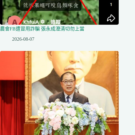
農會FB遭冒用詐騙 張永成澄清切勿上當
2026-08-07