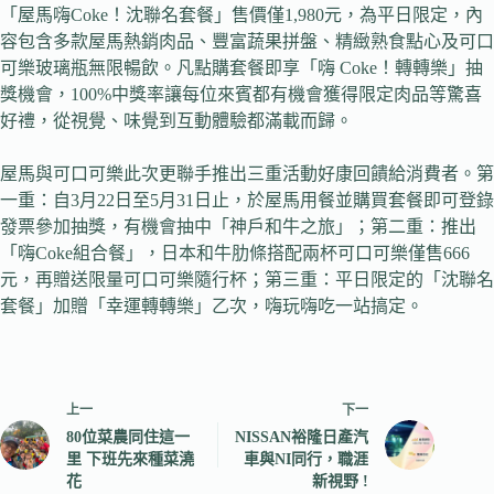
「屋馬嗨Coke！沈聯名套餐」售價僅1,980元，為平日限定，內
容包含多款屋馬熱銷肉品、豐富蔬果拼盤、精緻熟食點心及可口
可樂玻璃瓶無限暢飲。凡點購套餐即享「嗨 Coke！轉轉樂」抽
獎機會，100%中獎率讓每位來賓都有機會獲得限定肉品等驚喜
好禮，從視覺、味覺到互動體驗都滿載而歸。
屋馬與可口可樂此次更聯手推出三重活動好康回饋給消費者。第
一重：自3月22日至5月31日止，於屋馬用餐並購買套餐即可登錄
發票參加抽獎，有機會抽中「神戶和牛之旅」；第二重：推出
「嗨Coke組合餐」，日本和牛肋條搭配兩杯可口可樂僅售666
元，再贈送限量可口可樂隨行杯；第三重：平日限定的「沈聯名
套餐」加贈「幸運轉轉樂」乙次，嗨玩嗨吃一站搞定。
上一
下一
80位菜農同住這一
NISSAN裕隆日產汽
里 下班先來種菜澆
車與NI同行，職涯
花
新視野 !