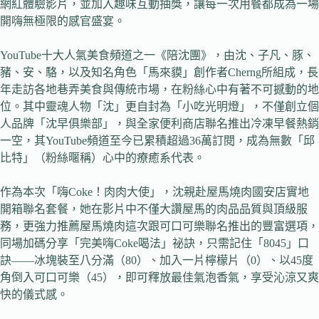
網紅體驗影片，並加入趣味互動抽獎，讓每一次用餐都成為一場
開嗨無極限的感官盛宴。
YouTube十大人氣美食頻道之一《陪沈團》，由沈、子凡、豚、
豬、安、駱，以及知名角色「馬來貘」創作者Cherng所組成，長
年走訪各地巷弄美食與傳統市場，在粉絲心中有著不可撼動的地
位。其中靈魂人物「沈」更自封為「小吃光明燈」，不僅創立個
人品牌「沈早俱樂部」，與全家便利商店聯名推出冷凍早餐熱銷
一空，其YouTube頻道至今已累積超過36萬訂閱，成為無數「邱
比特」（粉絲暱稱）心中的療癒系代表。
作為本次「嗨Coke！肉肉大使」，沈親赴屋馬燒肉國安店實地
開箱聯名套餐，她在影片中不僅大讚屋馬的肉品品質與頂級服
務，更強力推薦屋馬燒肉這次跟可口可樂聯名推出的豐富選項，
同場加碼分享「完美嗨Coke喝法」祕訣，只需記住「8045」口
訣——冰塊裝至八分滿（80）、加入一片檸檬片（0）、以45度
角倒入可口可樂（45），即可釋放最佳氣泡香氣，享受沁涼又爽
快的儀式感。