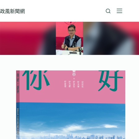
跳
至
政風新聞網
主
要
內
容