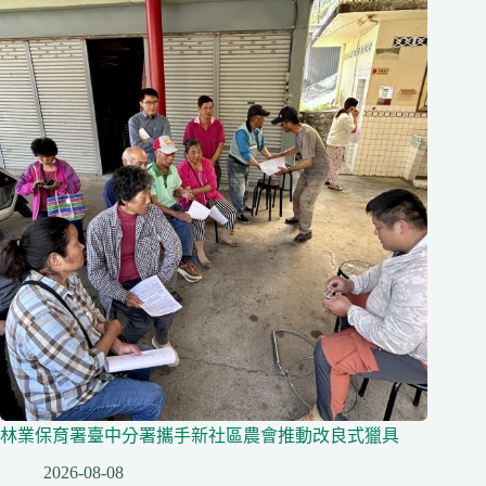
林業保育署臺中分署攜手新社區農會推動改良式獵具
2026-08-08