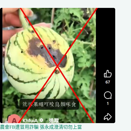
農會FB遭冒用詐騙 張永成澄清切勿上當