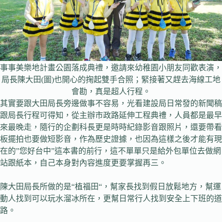
事事美樂地計畫公園落成典禮，邀請來幼稚園小朋友同歡表演，
局長陳大田(圖)也開心的掬起雙手合照；緊接著又趕去海線工地
會勘，真是超人行程。
其實要跟大田局長旁邊做事不容易，光看建設局日常發的新聞稿
跟局長行程可得知，從主辦市政路延伸工程典禮，人員都是最早
來最晚走，隨行的企劃科長更是時時紀錄影音跟照片，還要帶看
板擺拍也要做短影音，作為歷史證據，也因為這樣之後才能有現
在的”您好台中”這本書的前行，這不單單只是給外包單位去做網
站跟紙本，自己本身對內容進度更要掌握再三。
陳大田局長所做的是“植福田“，幫家長找到假日放鬆地方，幫運
動人找到可以玩水溜冰所在，更幫日常行人找到安全上下班的道
路。