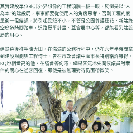
其實建設單位並非外界想像的工程頭腦一板一眼，反倒是以”人
為本”的建設局，事事都要從使用人的角度思考，否則工程的度
量衡一但錯誤，將引起民怨不小，不管是公園養護種花、新建綠
空廊道騎腳踏車，道路燙平計畫、蓋會展中心等，都能看到建設
局的用心。
建設幕後推手陳大田，在滿滿的公務行程中，仍花六年半時間拿
到建設規劃與工程博士，曾在市政會議中盧市長特別稱許難得，
EQ也相當高的他，在議會答詢時，總是客氣地先問候議員對案
件的關心在從容回復，即使是被無理對待仍面帶微笑。