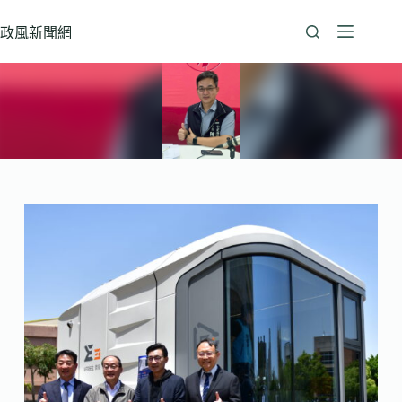
跳
至
政風新聞網
主
要
內
容