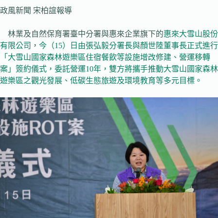
政風新聞 宋柏誼報導
林業及自然保育署臺中分署與惠來企業旗下的
惠來大雪山股份
有限公司
，
今（15）日由張弘毅分署長與顏世陸董事長正式進行
「大雪山國家森林遊樂區住宿餐飲等設施增改修建、營運移轉
案」簽約儀式
，委託營運10年，雙方將攜手推動大雪山國家森林
遊樂區之觀光發展、低碳生態旅遊及環境教育等多元目標。