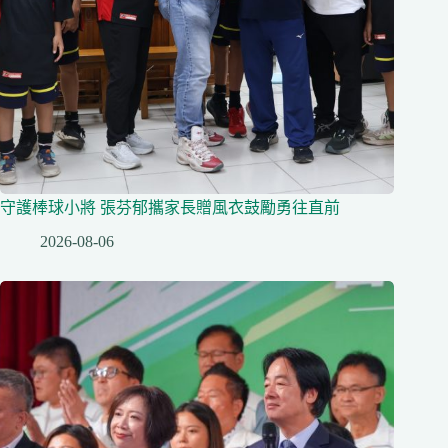
守護棒球小將 張芬郁攜家長贈風衣鼓勵勇往直前
2026-08-06