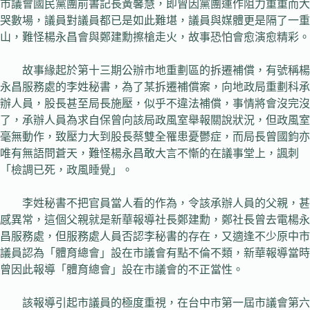
市議會國民黨團前書記長黃馨慧，即曾因黨團運作阻力重重而大
哭數場，議員對議員都已是如此難堪，議員與媒體更是隔了一重
山，難怪楊永昌會與鄭建勳擦槍走火，故事恐怕會愈演愈精彩。
故事緣起於第十三期公辦市地重劃區的拆遷補償，有號稱楊
永昌服務處的李姓秘書，為了某拆遷補償案，向地政局重劃科承
辦人員，股長甚至局長施壓，似乎不違法補償，事情將會沒完沒
了，承辦人員為求自保曾向該局政風室舉報關說狀況，但政風室
毫無動作，致壓力大到股長蔡雙全罹患憂鬱症，而局長曾國鈞亦
唯有無語問蒼天，難怪楊永昌敢大言不慚的在議事堂上，諷刺
「檢調已死，政風睡覺」。
李姓秘書不把官員當人看的作為，令該承辦人員的父親，甚
感異常，這個父親就是新華報導社長鄭建勳，鄭社長曾去電楊永
昌服務處，但服務處人員否認李秘書的存在，又適逢不少原中市
議員認為「體育總會」設在市議會有點不倫不類，新華報導當時
曾因此報導「體育總會」設在市議會的不正當性。
該報導引起市議員的極度重視，在台中市第一屆市議會第六