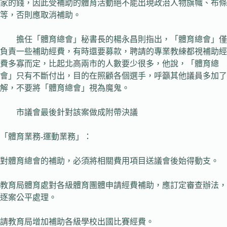
家的錢，因此受補助的體育活動絕不能出現政治人物旗幟、布條
等，否則應取消補助。
擔任「體育總會」秘書長的楊永昌則指出，「體育總會」僅
負責一些補助經費，有時還要募款，聘請的專業教練都視補助經
費多寡而定，比起北高兩市的人數要少很多，他說，「體育總
會」只有不斷付出，目的在照顧各個選手，呼籲其他議員多加了
解，不要將「體育總會」視為魔鬼。
市議會最後針對該案做成附帶決議
「體育業務-運動業務」：
對體育總會的補助，必須將相關費用項目送議會後始得動支。
教育局體育處對各級體育團體申請經費補助，應訂定審查辦法，
逐案公平處理。
請教育局增加補助各級學校出國比賽經費。