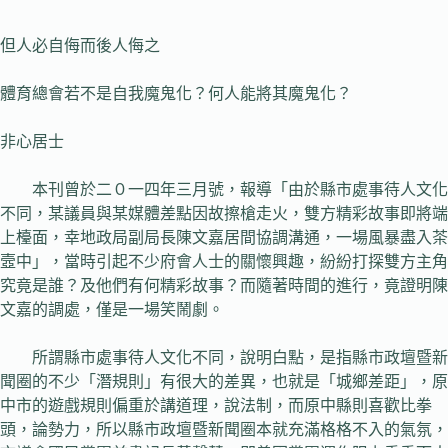
但人必自侮而後人侮之
體育總會若不是自我魔鬼化？何人能將其魔鬼化？
非心居士
本刊曾於二０一四年三月號，報導「由於縣市處事待人文化
不同，某議員與某媒體差點因故擦槍走火，雙方精彩故事即將端
上檯面，幸地政局副局長陳文嘉居間協調溝通，一場風暴盡入茶
壼中」，當時引起不少府會人士的關懷興趣，紛紛打探雙方主角
究竟是誰？及他們有何精彩故事？而隨著時間的進行，竟證明陳
文嘉的調處，僅是一場笑鬧劇。
所謂縣市處事待人文化不同，說明白點，是指縣市政壇暨新
聞圈的不少「潛規則」有很大的差異，也就是「城鄉差距」，原
中市的遊戲規則偏重於講道理，說法制，而原中縣則喜歡比拳
頭，論勢力，所以縣市政壇暨新聞圈本就充滿格格不入的氣氛，