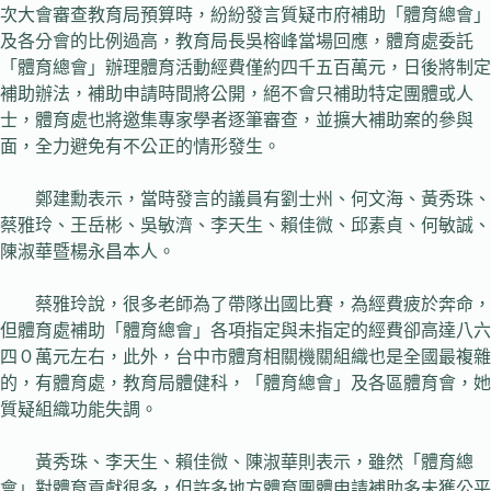
次大會審查教育局預算時，紛紛發言質疑市府補助「體育總會」
及各分會的比例過高，教育局長吳榕峰當場回應，體育處委託
「體育總會」辦理體育活動經費僅約四千五百萬元，日後將制定
補助辦法，補助申請時間將公開，絕不會只補助特定團體或人
士，體育處也將邀集專家學者逐筆審查，並擴大補助案的參與
面，全力避免有不公正的情形發生。
鄭建勳表示，當時發言的議員有劉士州、何文海、黃秀珠、
蔡雅玲、王岳彬、吳敏濟、李天生、賴佳微、邱素貞、何敏誠、
陳淑華暨楊永昌本人。
蔡雅玲說，很多老師為了帶隊出國比賽，為經費疲於奔命，
但體育處補助「體育總會」各項指定與未指定的經費卻高達八六
四０萬元左右，此外，台中市體育相關機關組織也是全國最複雜
的，有體育處，教育局體健科，「體育總會」及各區體育會，她
質疑組織功能失調。
黃秀珠、李天生、賴佳微、陳淑華則表示，雖然「體育總
會」對體育貢獻很多，但許多地方體育團體申請補助多未獲公平