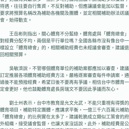
待遇，往往要自行集資，不反對補助，但應讓議會能加以監督，
要求將預算名稱改為補助各機關及團體，並定相關補助辦法送議
會，始得動支。
王岳彬則指出，關心體育不分藍綠，體育處與「體育總會」
對經費分配不均，兩個是平行單位嗎？全國各縣市沒有像台中一
樣設立「體育總會」的，相關補助經費也未經議會審查，建議退
回相關預算。
吳敏濟說，不管哪個體育單位的補助案都應加以審查，建議
訂定推展各項體育補助經費方法，嚴格逐案審查每件申請案，通
過後不能預撥經費，希望日後不要再有爭議，相信台中市體育一
定會更好，他也鼓勵體育處長房瑞文不要因此爭議而灰心。
劉士州表示，台中市教育是允文允武，不能只重視有得獎的
體育項目，補助特定團體，應講求平衡，一億三千六百萬元補助
「體育總會」的比例實在太多了，建議乾脆成立類似工策會的府
外組織，接受議會監督，也讓大家沒話說，此外，補助經費是公