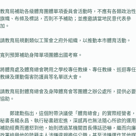
教育局補助各級體育團體單項委員會活動時，不應有各類政治性
旗幟、布條及標誌，否則不予補助；並應邀請當地民意代表參
加。
請教育局規劃類似工策會之府外組織，以推動本市體育活動。
寬列預算補助身障單項團體出國考察。
將體育處及體育總會聘用之學校專任教練、專任教練、巡迴專任
教練及運動傷害防護員等名單送大會。
請教育局對體育總會及身障體育會等團體之辦公處所，提供必要
協助。
鄭建勳指出，這個附帶決議使「體育總會」的實際經營者，
秘書長楊永昌、執行秘書趙宏進，深感再也無法隨心所欲的運用
補助經費而遷怒到他，始則透過某機關首長傳話恐嚇，繼而向廉
政署檢舉他的陸籍夫人涉嫌違規擔任公職，甚至涉嫌運作其他媒