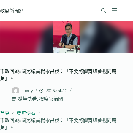
跳
至
政風新聞網
主
要
內
容
市政回顧//國罵議員楊永昌說：「不要將體育總會視同魔
鬼」。
sunny
2025-04-12
發燒快看
,
檢察官治國
首頁
發燒快看
市政回顧//國罵議員楊永昌說：「不要將體育總會視同魔
鬼」。