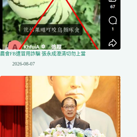
農會FB遭冒用詐騙 張永成澄清切勿上當
2026-08-07