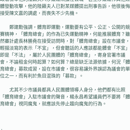
體發動攻擊，他的陸籍夫人已對某媒體提出刑事告訴，他很後悔
接受陳文嘉的調處，而喪失不少先機。
鄭建勳強調，體育即運動，運動要有公平、公正、公開的競
賽精神，「體育總會」的作為已失運動精神，何能推展體育？雖
然審計處長林勝堯在接受訪問時，對「體育總會」設在市議會，
輕描淡寫的表示「不宜」，但會聽話的人應該都能體會「不宜」
即是「不法」，屬於人民團體的「體育總會」，寄身官署市議
會，不論租金何時起算？如何算？總是缺乏法源依據，何況「體
育總會」募款成習，設在市議會，很容易讓外界誤認為議會的單
位之一，而有利於魚目混珠的「募款」。
尤其不少市議員都具人民團體領導人身分，他們都有比照
「體育總會」入駐市議會的聲音，楊永昌希望議員們不要將「體
育總會」視同魔鬼，就應該先停止趨向魔鬼的行為。