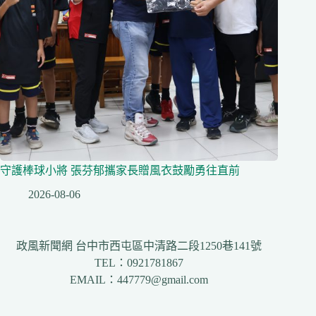
守護棒球小將 張芬郁攜家長贈風衣鼓勵勇往直前
2026-08-06
政風新聞網 台中市西屯區中清路二段1250巷141號
TEL：0921781867
EMAIL：447779@gmail.com